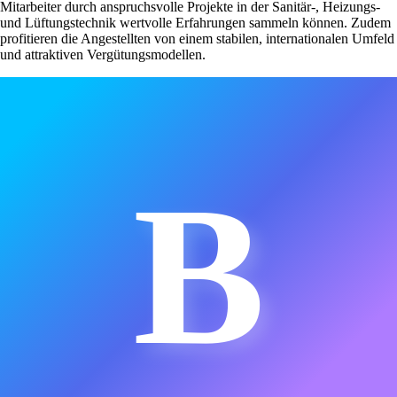
Mitarbeiter durch anspruchsvolle Projekte in der Sanitär-, Heizungs-
und Lüftungstechnik wertvolle Erfahrungen sammeln können. Zudem
profitieren die Angestellten von einem stabilen, internationalen Umfeld
und attraktiven Vergütungsmodellen.
B