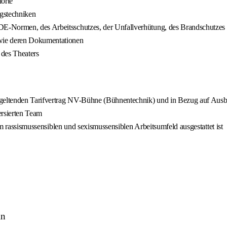
lorte
ngstechniken
DE-Normen, des Arbeitsschutzes, der Unfallverhütung, des Brandschutze
owie deren Dokumentationen
 des Theaters
geltenden Tarifvertrag NV-Bühne (Bühnentechnik) und in Bezug auf Aus
ersierten Team
nem rassismussensiblen und sexismussensiblen Arbeitsumfeld ausgestattet ist
in