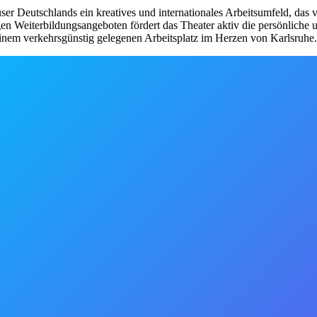
user Deutschlands ein kreatives und internationales Arbeitsumfeld, das 
en Weiterbildungsangeboten fördert das Theater aktiv die persönliche u
einem verkehrsgünstig gelegenen Arbeitsplatz im Herzen von Karlsruhe.