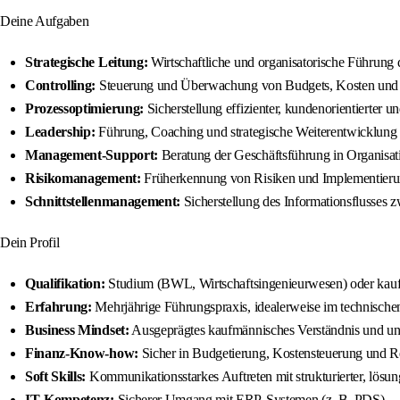
Deine Aufgaben
Strategische Leitung:
Wirtschaftliche und organisatorische Führung 
Controlling:
Steuerung und Überwachung von Budgets, Kosten und 
Prozessoptimierung:
Sicherstellung effizienter, kundenorientierter u
Leadership:
Führung, Coaching und strategische Weiterentwicklung
Management‑Support:
Beratung der Geschäftsführung in Organisati
Risikomanagement:
Früherkennung von Risiken und Implementie
Schnittstellenmanagement:
Sicherstellung des Informationsflusses
Dein Profil
Qualifikation:
Studium (BWL, Wirtschaftsingenieurwesen) oder kau
Erfahrung:
Mehrjährige Führungspraxis, idealerweise im technisch
Business Mindset:
Ausgeprägtes kaufmännisches Verständnis und un
Finanz‑Know‑how:
Sicher in Budgetierung, Kostensteuerung und 
Soft Skills:
Kommunikationsstarkes Auftreten mit strukturierter, lösung
IT‑Kompetenz:
Sicherer Umgang mit ERP‑Systemen (z. B. PDS).