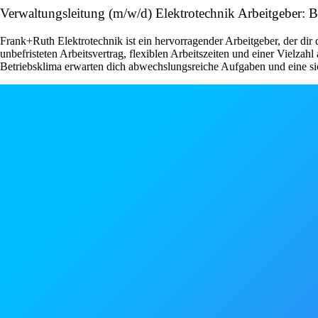
Verwaltungsleitung (m/w/d) Elektrotechnik Arbeitgeber: 
Frank+Ruth Elektrotechnik ist ein hervorragender Arbeitgeber, der dir 
unbefristeten Arbeitsvertrag, flexiblen Arbeitszeiten und einer Vielza
Betriebsklima erwarten dich abwechslungsreiche Aufgaben und eine s