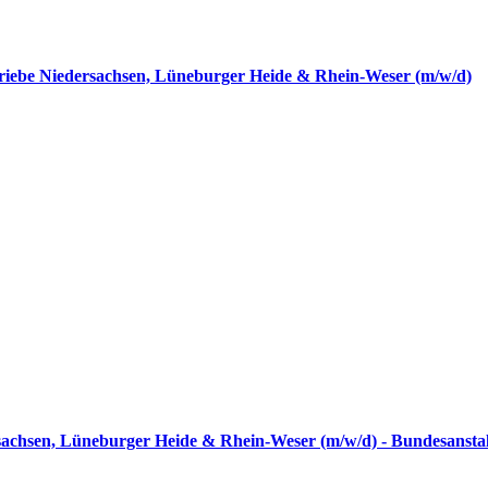
triebe Niedersachsen, Lüneburger Heide & Rhein-Weser (m/w/d)
rsachsen, Lüneburger Heide & Rhein-Weser (m/w/d) - Bundesansta