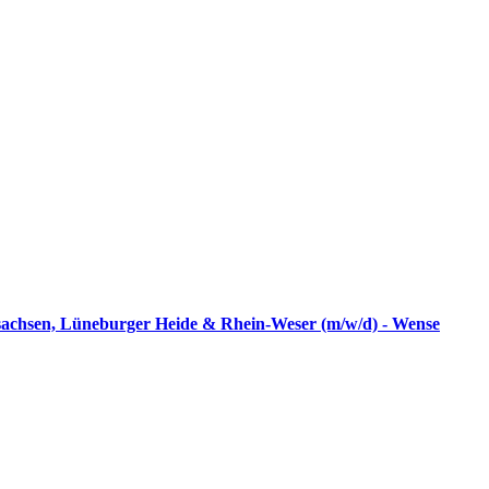
rsachsen, Lüneburger Heide & Rhein-Weser (m/w/d) - Wense