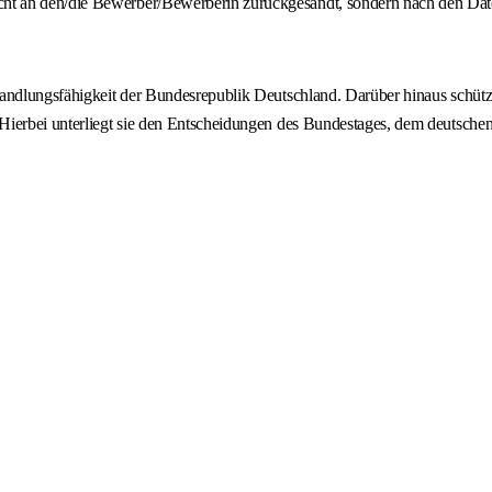
ht an den/die Bewerber/Bewerberin zurückgesandt, sondern nach den Dat
andlungsfähigkeit der Bundesrepublik Deutschland. Darüber hinaus schützt 
 Hierbei unterliegt sie den Entscheidungen des Bundestages, dem deutsch