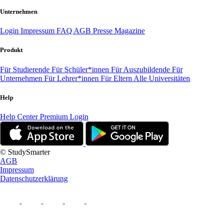
Unternehmen
Login
Impressum
FAQ
AGB
Presse
Magazine
Produkt
Für Studierende
Für Schüler*innen
Für Auszubildende
Für
Unternehmen
Für Lehrer*innen
Für Eltern
Alle Universitäten
Help
Help Center
Premium Login
© StudySmarter
AGB
Impressum
Datenschutzerklärung