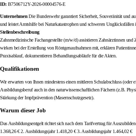
ID:
B7506712Y-2026-00004576-E
Unternehmen
Die Bundeswehr garantiert Sicherheit, Souveränität und au
und leistet Amtshilfe bei Naturkatastrophen und schweren Unglücksfällen
Stellenbeschreibung
Zahnmedizinische Fachangestellte (m/w/d) assistieren Zahnärztinnen un
wirken bei der Erstellung von Röntgenaufnahmen mit, erklären Patientinn
Praxisablauf, dokumentieren Behandlungsabläufe für die Akten.
Qualifikationen
Wir erwarten von Ihnen mindestens einen mittleren Schulabschluss (oder 
Ausbildungsberuf auch in den naturwissenschaftlichen Fächern (z.B. Physi
Stärkung der Impfprävention (Masernschutzgesetz).
Warum dieser Job
Das Ausbildungsentgelt richtet sich nach dem Tarifvertrag für Auszubilde
1.368,26 € 2. Ausbildungsjahr 1.418,20 € 3. Ausbildungsjahr 1.464,02 €