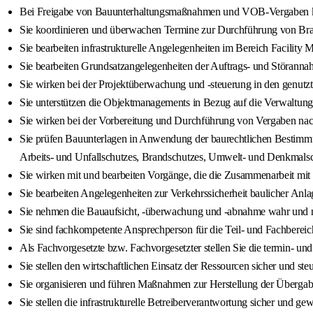
Bei Freigabe von Bauunterhaltungsmaßnahmen und VOB-Vergaben kontr
Sie koordinieren und überwachen Termine zur Durchführung von B
Sie bearbeiten infrastrukturelle Angelegenheiten im Bereich Facility
Sie bearbeiten Grundsatzangelegenheiten der Auftrags- und Störannah
Sie wirken bei der Projektüberwachung und -steuerung in den genu
Sie unterstützen die Objektmanagements in Bezug auf die Verwaltun
Sie wirken bei der Vorbereitung und Durchführung von Vergaben nach 
Sie prüfen Bauunterlagen in Anwendung der baurechtlichen Bestimm
Arbeits- und Unfallschutzes, Brandschutzes, Umwelt- und Denkmalschu
Sie wirken mit und bearbeiten Vorgänge, die die Zusammenarbeit mit
Sie bearbeiten Angelegenheiten zur Verkehrssicherheit baulicher An
Sie nehmen die Bauaufsicht, -überwachung und -abnahme wahr und ne
Sie sind fachkompetente Ansprechperson für die Teil- und Fachberei
Als Fachvorgesetzte bzw. Fachvorgesetzter stellen Sie die termin- und
Sie stellen den wirtschaftlichen Einsatz der Ressourcen sicher und ste
Sie organisieren und führen Maßnahmen zur Herstellung der Überga
Sie stellen die infrastrukturelle Betreiberverantwortung sicher und g