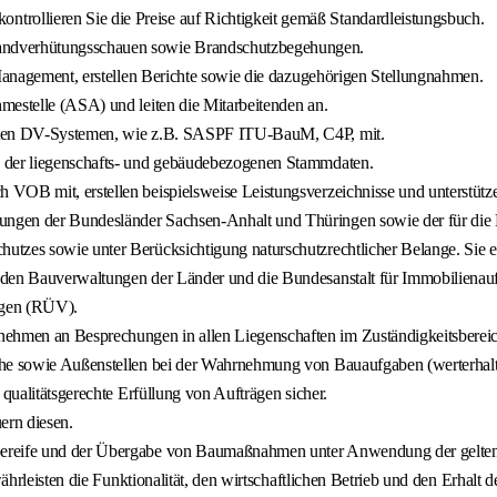
ollieren Sie die Preise auf Richtigkeit gemäß Standardleistungsbuch.
randverhütungsschauen sowie Brandschutzbegehungen.
 Management, erstellen Berichte sowie die dazugehörigen Stellungnahmen.
mestelle (ASA) und leiten die Mitarbeitenden an.
tzten DV-Systemen, wie z.B. SASPF ITU-BauM, C4P, mit.
g der liegenschafts- und gebäudebezogenen Stammdaten.
VOB mit, erstellen beispielsweise Leistungsverzeichnisse und unterstütz
ungen der Bundesländer Sachsen-Anhalt und Thüringen sowie der für die 
tzes sowie unter Berücksichtigung naturschutzrechtlicher Belange. Sie era
 den Bauverwaltungen der Länder und die Bundesanstalt für Immobilienauf
lagen (RÜV).
hmen an Besprechungen in allen Liegenschaften im Zuständigkeitsbereich
che sowie Außenstellen bei der Wahrnehmung von Bauaufgaben (werterhalt
 qualitätsgerechte Erfüllung von Aufträgen sicher.
uern diesen.
bereife und der Übergabe von Baumaßnahmen unter Anwendung der geltend
ewährleisten die Funktionalität, den wirtschaftlichen Betrieb und den Erhal