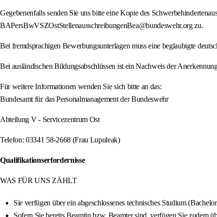
Gegebenenfalls senden Sie uns bitte eine Kopie des Schwerbehindertenaus
BAPersBwVSZOstStellenausschreibungenBea@bundeswehr.org zu.
Bei fremdsprachigen Bewerbungsunterlagen muss eine beglaubigte deutsc
Bei ausländischen Bildungsabschlüssen ist ein Nachweis der Anerkennung
Für weitere Informationen wenden Sie sich bitte an das:
Bundesamt für das Personalmanagement der Bundeswehr
Abteilung V - Servicezentrum Ost
Telefon: 03341 58-2668 (Frau Lupuleak)
Qualifikationserfordernisse
WAS FÜR UNS ZÄHLT
Sie verfügen über ein abgeschlossenes technisches Studium (Bachelor
Sofern Sie bereits Beamtin bzw. Beamter sind, verfügen Sie zudem ü