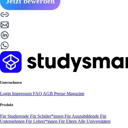
Jetzt bewerben
Unternehmen
Login
Impressum
FAQ
AGB
Presse
Magazine
Produkt
Für Studierende
Für Schüler*innen
Für Auszubildende
Für
Unternehmen
Für Lehrer*innen
Für Eltern
Alle Universitäten