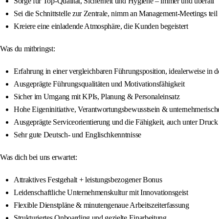
Sorge für Top-Qualität, Sicherheit und Hygiene – immer und überall
Sei die Schnittstelle zur Zentrale, nimm an Management-Meetings teil
Kreiere eine einladende Atmosphäre, die Kunden begeistert
Was du mitbringst:
Erfahrung in einer vergleichbaren Führungsposition, idealerweise in
Ausgeprägte Führungsqualitäten und Motivationsfähigkeit
Sicher im Umgang mit KPIs, Planung & Personaleinsatz
Hohe Eigeninitiative, Verantwortungsbewusstsein & unternehmerisc
Ausgeprägte Serviceorientierung und die Fähigkeit, auch unter Druck
Sehr gute Deutsch- und Englischkenntnisse
Was dich bei uns erwartet:
Attraktives Festgehalt + leistungsbezogener Bonus
Leidenschaftliche Unternehmenskultur mit Innovationsgeist
Flexible Dienstpläne & minutengenaue Arbeitszeiterfassung
Strukturiertes Onboarding und gezielte Einarbeitung