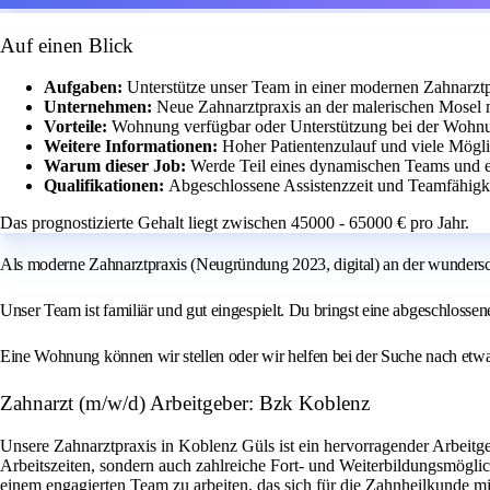
Auf einen Blick
Aufgaben:
Unterstütze unser Team in einer modernen Zahnarzt
Unternehmen:
Neue Zahnarztpraxis an der malerischen Mosel 
Vorteile:
Wohnung verfügbar oder Unterstützung bei der Wohn
Weitere Informationen:
Hoher Patientenzulauf und viele Mögli
Warum dieser Job:
Werde Teil eines dynamischen Teams und en
Qualifikationen:
Abgeschlossene Assistenzzeit und Teamfähigke
Das prognostizierte Gehalt liegt zwischen 45000 - 65000 € pro Jahr.
Als moderne Zahnarztpraxis (Neugründung 2023, digital) an der wundersc
Unser Team ist familiär und gut eingespielt. Du bringst eine abgeschlosse
Eine Wohnung können wir stellen oder wir helfen bei der Suche nach etwas
Zahnarzt (m/w/d) Arbeitgeber: Bzk Koblenz
Unsere Zahnarztpraxis in Koblenz Güls ist ein hervorragender Arbeitge
Arbeitszeiten, sondern auch zahlreiche Fort- und Weiterbildungsmöglich
einem engagierten Team zu arbeiten, das sich für die Zahnheilkunde mit