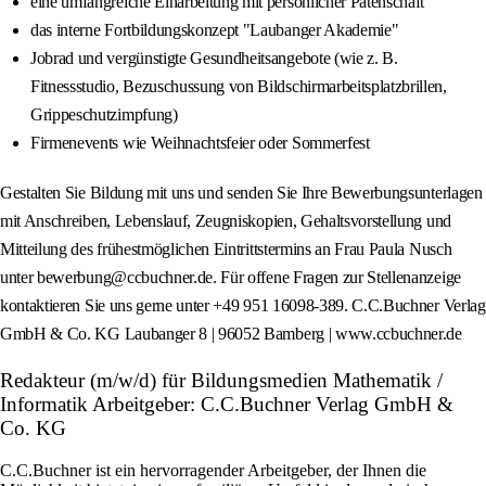
eine umfangreiche Einarbeitung mit persönlicher Patenschaft
das interne Fortbildungskonzept "Laubanger Akademie"
Jobrad und vergünstigte Gesundheitsangebote (wie z. B.
Fitnessstudio, Bezuschussung von Bildschirmarbeitsplatzbrillen,
Grippeschutzimpfung)
Firmenevents wie Weihnachtsfeier oder Sommerfest
Gestalten Sie Bildung mit uns und senden Sie Ihre Bewerbungsunterlagen
mit Anschreiben, Lebenslauf, Zeugniskopien, Gehaltsvorstellung und
Mitteilung des frühestmöglichen Eintrittstermins an Frau Paula Nusch
unter bewerbung@ccbuchner.de. Für offene Fragen zur Stellenanzeige
kontaktieren Sie uns gerne unter +49 951 16098-389. C.C.Buchner Verlag
GmbH & Co. KG Laubanger 8 | 96052 Bamberg | www.ccbuchner.de
Redakteur (m/w/d) für Bildungsmedien Mathematik /
Informatik Arbeitgeber: C.C.Buchner Verlag GmbH &
Co. KG
C.C.Buchner ist ein hervorragender Arbeitgeber, der Ihnen die