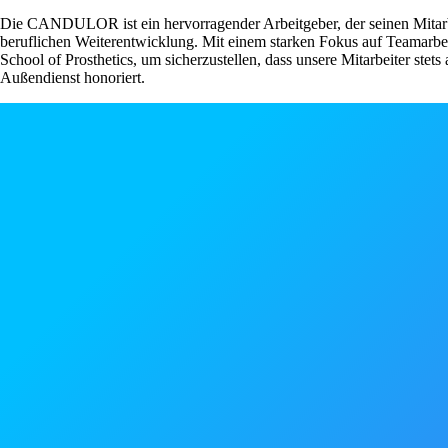
Die CANDULOR ist ein hervorragender Arbeitgeber, der seinen Mitarbei
beruflichen Weiterentwicklung. Mit einem starken Fokus auf Teamarbei
School of Prosthetics, um sicherzustellen, dass unsere Mitarbeiter stet
Außendienst honoriert.