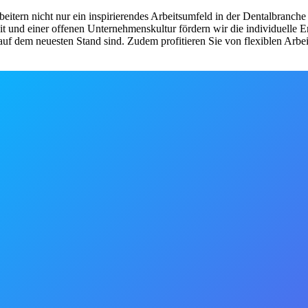
tern nicht nur ein inspirierendes Arbeitsumfeld in der Dentalbranche 
t und einer offenen Unternehmenskultur fördern wir die individuelle E
s auf dem neuesten Stand sind. Zudem profitieren Sie von flexiblen Arbei