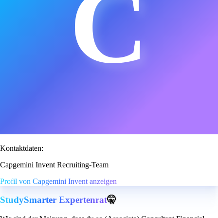
C
Kontaktdaten:
Capgemini Invent Recruiting-Team
Profil von Capgemini Invent anzeigen
StudySmarter Expertenrat
🤫