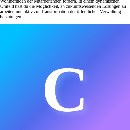
Wohlbefinden der Mitarbeitenden fördern. In einem dynamischen
Umfeld hast du die Möglichkeit, an zukunftsweisenden Lösungen zu
arbeiten und aktiv zur Transformation der öffentlichen Verwaltung
beizutragen.
C