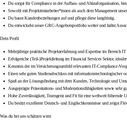
Du sorgst für Compliance in der Aufbau- und Ablauforganisation, hin
Sowohl mit Projektmitarbeiter*innen als auch dem Management unser
Du baust Kundenbeziehungen auf und pflegst diese langfristig.
Du entwickelst unser GRC-Angebotsportfolio weiter und hältst Auss
Dein Profil
Mehrjährige praktische Projekterfahrung und Expertise im Bereich 
Erfolgreiche (Teil-)Projektleitung im Financial Services Sektor, ideal
Kenntnis der im Versicherungsumfeld relevanten IT-Compliance-V
Einen sehr guten Studienabschluss mit informationstechnologischer ode
Spaß an der Lösungsfindung mit dem Kunden, Technologie und Umsetz
Ausgeprägte Präsentations- und Moderationsfähigkeiten sowie sehr g
Hohe Zuverlässigkeit, Teamgeist und Fit für eine weltweit führende
Du besitzt exzellente Deutsch- und Englischkenntnisse und zeigst Flexi
Was du bei uns schätzen wirst