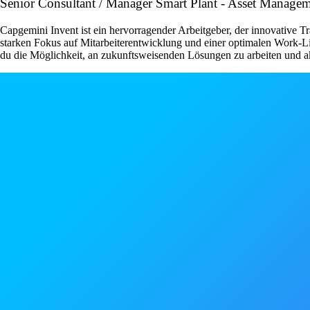
Senior Consultant / Manager Smart Plant - Asset Manage
Capgemini Invent ist ein hervorragender Arbeitgeber, der innovative Tr
starken Fokus auf Mitarbeiterentwicklung und einer optimalen Work-Li
du die Möglichkeit, an zukunftsweisenden Lösungen zu arbeiten und ak