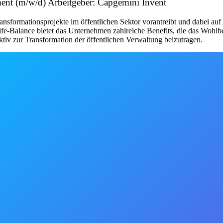
ment (m/w/d) Arbeitgeber: Capgemini Invent
ansformationsprojekte im öffentlichen Sektor vorantreibt und dabei auf 
fe-Balance bietet das Unternehmen zahlreiche Benefits, die das Wohlb
tiv zur Transformation der öffentlichen Verwaltung beizutragen.