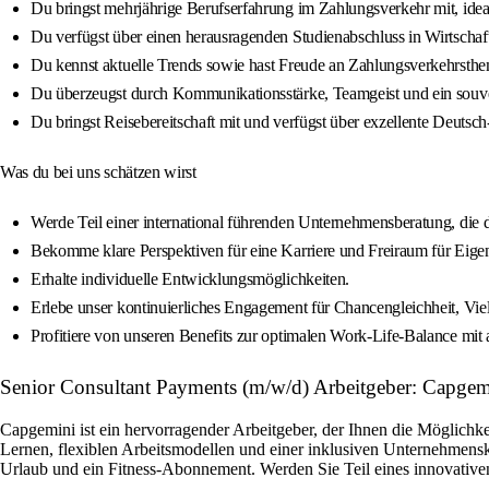
Du bringst mehrjährige Berufserfahrung im Zahlungsverkehr mit, ideal
Du verfügst über einen herausragenden Studienabschluss in Wirtschaft
Du kennst aktuelle Trends sowie hast Freude an Zahlungsverkehrsthe
Du überzeugst durch Kommunikationsstärke, Teamgeist und ein souv
Du bringst Reisebereitschaft mit und verfügst über exzellente Deutsch
Was du bei uns schätzen wirst
Werde Teil einer international führenden Unternehmensberatung, die
Bekomme klare Perspektiven für eine Karriere und Freiraum für Eigeni
Erhalte individuelle Entwicklungsmöglichkeiten.
Erlebe unser kontinuierliches Engagement für Chancengleichheit, Viel
Profitiere von unseren Benefits zur optimalen Work-Life-Balance mi
Senior Consultant Payments (m/w/d) Arbeitgeber: Capgem
Capgemini ist ein hervorragender Arbeitgeber, der Ihnen die Möglichkei
Lernen, flexiblen Arbeitsmodellen und einer inklusiven Unternehmensku
Urlaub und ein Fitness-Abonnement. Werden Sie Teil eines innovativen 