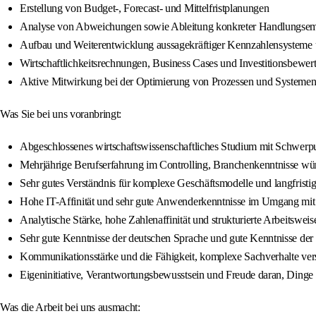
Erstellung von Budget-, Forecast- und Mittelfristplanungen
Analyse von Abweichungen sowie Ableitung konkreter Handlungse
Aufbau und Weiterentwicklung aussagekräftiger Kennzahlensysteme 
Wirtschaftlichkeitsrechnungen, Business Cases und Investitionsbewe
Aktive Mitwirkung bei der Optimierung von Prozessen und Systemen
Was Sie bei uns voranbringt:
Abgeschlossenes wirtschaftswissenschaftliches Studium mit Schwerp
Mehrjährige Berufserfahrung im Controlling, Branchenkenntnisse w
Sehr gutes Verständnis für komplexe Geschäftsmodelle und langfristig
Hohe IT-Affinität und sehr gute Anwenderkenntnisse im Umgang mi
Analytische Stärke, hohe Zahlenaffinität und strukturierte Arbeitsweis
Sehr gute Kenntnisse der deutschen Sprache und gute Kenntnisse der 
Kommunikationsstärke und die Fähigkeit, komplexe Sachverhalte vers
Eigeninitiative, Verantwortungsbewusstsein und Freude daran, Dinge
Was die Arbeit bei uns ausmacht: