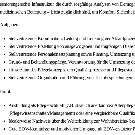
seniorengerechte Infrastruktur, die durch sorgfältige Analysen von Demog
medizinischen Betreuung – leicht zugänglich sind, um Komfort, Sicherhei
Aufgaben:
Stellvertretende Koordination, Leitung und Lenkung der Ablaufproz
Stellvertretende Erstellung von ausgewogenen und tragfähigen Diens
Stellvertretende Personaleinsatzplanung sowie Planung, Umsetzung 
Grund- und Behandlungspflege, Verantwortung für die Umsetzung des
Umsetzung des Pflegekonzepts, der Qualitätsprozesse und Pflegestan
Stellvertretende Organisation und Führung von Teambesprechungen u
Profil:
Ausbildung als Pflegefachkraft (z.B. staatlich anerkannte:r Altenpfl
(Pflegewissenschaften/Management) oder eine vergleichbare Qualifika
Idealerweise Nachweis über die Weiterbildung zur Wohnbereichs- bzw.
Gute EDV-Kenntnisse und motivierter Umgang mit EDV-gestützter 