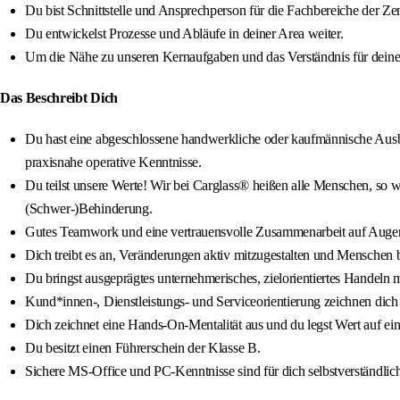
Du bist Schnittstelle und Ansprechperson für die Fachbereiche der Zen
Du entwickelst Prozesse und Abläufe in deiner Area weiter.
Um die Nähe zu unseren Kernaufgaben und das Verständnis für deine M
Das Beschreibt Dich
Du hast eine abgeschlossene handwerkliche oder kaufmännische Ausbi
praxisnahe operative Kenntnisse.
Du teilst unsere Werte! Wir bei Carglass® heißen alle Menschen, so wi
(Schwer-)Behinderung.
Gutes Teamwork und eine vertrauensvolle Zusammenarbeit auf Augenh
Dich treibt es an, Veränderungen aktiv mitzugestalten und Menschen b
Du bringst ausgeprägtes unternehmerisches, zielorientiertes Handel
Kund*innen-, Dienstleistungs- und Serviceorientierung zeichnen dich a
Dich zeichnet eine Hands-On-Mentalität aus und du legst Wert auf e
Du besitzt einen Führerschein der Klasse B.
Sichere MS-Office und PC-Kenntnisse sind für dich selbstverständlich