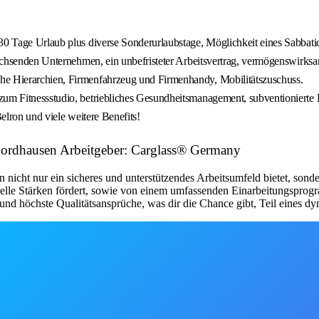
30 Tage Urlaub plus diverse Sonderurlaubstage, Möglichkeit eines Sabbatic
wachsenden Unternehmen, ein unbefristeter Arbeitsvertrag, vermögenswirksa
he Hierarchien, Firmenfahrzeug und Firmenhandy, Mobilitätszuschuss.
 zum Fitnessstudio, betriebliches Gesundheitsmanagement, subventionierte
Belron und viele weitere Benefits!
Nordhausen Arbeitgeber: Carglass® Germany
 nicht nur ein sicheres und unterstützendes Arbeitsumfeld bietet, sonde
elle Stärken fördert, sowie von einem umfassenden Einarbeitungsprogra
t und höchste Qualitätsansprüche, was dir die Chance gibt, Teil eines