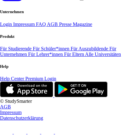
Unternehmen
Login
Impressum
FAQ
AGB
Presse
Magazine
Produkt
Für Studierende
Für Schüler*innen
Für Auszubildende
Für
Unternehmen
Für Lehrer*innen
Für Eltern
Alle Universitäten
Help
Help Center
Premium Login
© StudySmarter
AGB
Impressum
Datenschutzerklärung