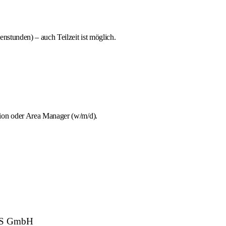
stunden) – auch Teilzeit ist möglich.
tion oder Area Manager (w/m/d).
ASS GmbH