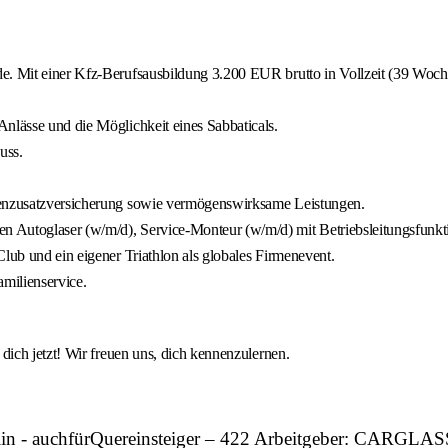
e. Mit einer Kfz-Berufsausbildung 3.200 EUR brutto in Vollzeit (39 Wochen
nlässe und die Möglichkeit eines Sabbaticals.
uss.
nkenzusatzversicherung sowie vermögenswirksame Leistungen.
n Autoglaser (w/m/d), Service-Monteur (w/m/d) mit Betriebsleitungsfunk
lub und ein eigener Triathlon als globales Firmenevent.
milienservice.
ich jetzt! Wir freuen uns, dich kennenzulernen.
rlin - auchfürQuereinsteiger – 422 Arbeitgeber: CARGL