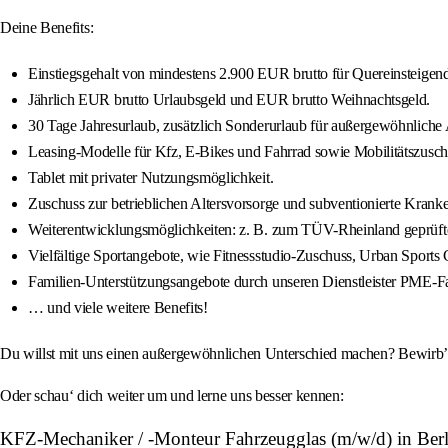
Deine Benefits:
Einstiegsgehalt von mindestens 2.900 EUR brutto für Quereinsteigend
Jährlich EUR brutto Urlaubsgeld und EUR brutto Weihnachtsgeld.
30 Tage Jahresurlaub, zusätzlich Sonderurlaub für außergewöhnliche A
Leasing-Modelle für Kfz, E-Bikes und Fahrrad sowie Mobilitätszusch
Tablet mit privater Nutzungsmöglichkeit.
Zuschuss zur betrieblichen Altersvorsorge und subventionierte Kra
Weiterentwicklungsmöglichkeiten: z. B. zum TÜV-Rheinland geprüfte
Vielfältige Sportangebote, wie Fitnessstudio-Zuschuss, Urban Sports C
Familien-Unterstützungsangebote durch unseren Dienstleister PME-Fa
… und viele weitere Benefits!
Du willst mit uns einen außergewöhnlichen Unterschied machen? Bewirb’ d
Oder schau‘ dich weiter um und lerne uns besser kennen:
KFZ-Mechaniker / -Monteur Fahrzeugglas (m/w/d) in Be