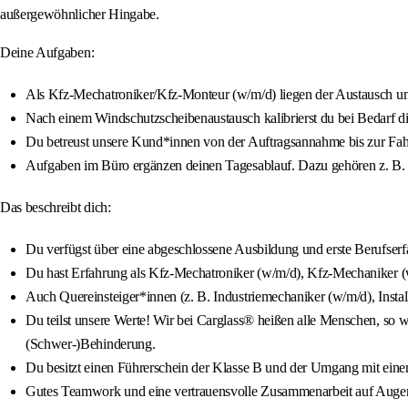
außergewöhnlicher Hingabe.
Deine Aufgaben:
Als Kfz-Mechatroniker/Kfz-Monteur (w/m/d) liegen der Austausch un
Nach einem Windschutzscheibenaustausch kalibrierst du bei Bedarf di
Du betreust unsere Kund*innen von der Auftragsannahme bis zur Fa
Aufgaben im Büro ergänzen deinen Tagesablauf. Dazu gehören z. B. d
Das beschreibt dich:
Du verfügst über eine abgeschlossene Ausbildung und erste Berufser
Du hast Erfahrung als Kfz-Mechatroniker (w/m/d), Kfz-Mechaniker (
Auch Quereinsteiger*innen (z. B. Industriemechaniker (w/m/d), Insta
Du teilst unsere Werte! Wir bei Carglass® heißen alle Menschen, so wi
(Schwer-)Behinderung.
Du besitzt einen Führerschein der Klasse B und der Umgang mit einem
Gutes Teamwork und eine vertrauensvolle Zusammenarbeit auf Augenh