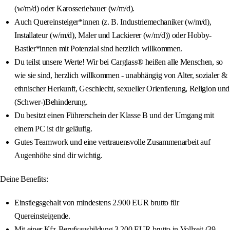
(w/m/d) oder Karosseriebauer (w/m/d).
Auch Quereinsteiger*innen (z. B. Industriemechaniker (w/m/d),
Installateur (w/m/d), Maler und Lackierer (w/m/d)) oder Hobby-
Bastler*innen mit Potenzial sind herzlich willkommen.
Du teilst unsere Werte! Wir bei Carglass® heißen alle Menschen, so
wie sie sind, herzlich willkommen - unabhängig von Alter, sozialer &
ethnischer Herkunft, Geschlecht, sexueller Orientierung, Religion und
(Schwer-)Behinderung.
Du besitzt einen Führerschein der Klasse B und der Umgang mit
einem PC ist dir geläufig.
Gutes Teamwork und eine vertrauensvolle Zusammenarbeit auf
Augenhöhe sind dir wichtig.
Deine Benefits:
Einstiegsgehalt von mindestens 2.900 EUR brutto für
Quereinsteigende.
Mit einer Kfz-Berufsausbildung 3.200 EUR brutto in Vollzeit (39