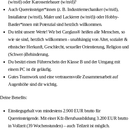
(w/m/d) oder Karosseriebauer (w/m/d)?
Auch Quereinsteiger*innen (z. B. Industriemechaniker (w/m/d),
Installateur (w/m/d), Maler und Lackierer (w/m/d)) oder Hobby-
Bastler*innen mit Potenzial sind herzlich willkommen.
Du teilst unsere Werte! Wir bei Carglass® heißen alle Menschen, so
wie sie sind, herzlich willkommen - unabhängig von Alter, sozialer &
ethnischer Herkunft, Geschlecht, sexueller Orientierung, Religion und
(Schwer-)Behinderung.
Du besitzt einen Führerschein der Klasse B und der Umgang mit
einem PC ist dir geläufig.
Gutes Teamwork und eine vertrauensvolle Zusammenarbeit auf
Augenhöhe sind dir wichtig.
Deine Benefits:
Einstiegsgehalt von mindestens 2.900 EUR brutto für
Quereinsteigende. Mit einer Kfz-Berufsausbildung 3.200 EUR brutto
in Vollzeit (39 Wochenstunden) – auch Teilzeit ist möglich.