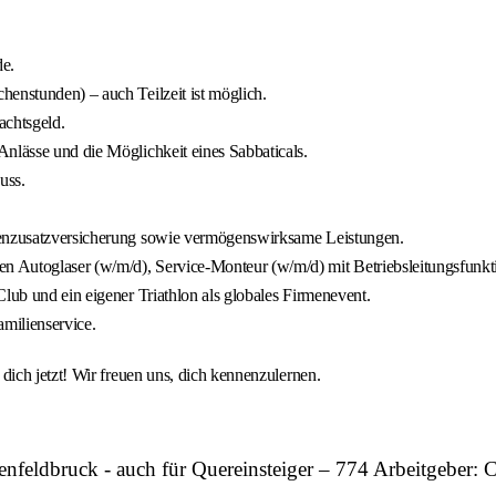
de.
enstunden) – auch Teilzeit ist möglich.
achtsgeld.
nlässe und die Möglichkeit eines Sabbaticals.
uss.
nkenzusatzversicherung sowie vermögenswirksame Leistungen.
n Autoglaser (w/m/d), Service-Monteur (w/m/d) mit Betriebsleitungsfunk
lub und ein eigener Triathlon als globales Firmenevent.
milienservice.
ich jetzt! Wir freuen uns, dich kennenzulernen.
tenfeldbruck - auch für Quereinsteiger – 774 Arbeitge