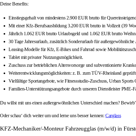
Deine Benefits:
Einstiegsgehalt von mindestens 2.900 EUR brutto für Quereinsteigen
Mit einer Kfz-Berufsausbildung 3.200 EUR brutto in Vollzeit (39 Woch
Jährlich 1.062 EUR brutto Urlaubsgeld und 1.062 EUR brutto Weihn
30 Tage Jahresurlaub, zusätzlich Sonderurlaub für außergewöhnliche A
Leasing-Modelle für Kfz, E-Bikes und Fahrrad sowie Mobilitätszusch
Tablet mit privater Nutzungsmöglichkeit.
Zuschuss zur betrieblichen Altersvorsorge und subventionierte Kra
Weiterentwicklungsmöglichkeiten: z. B. zum TÜV-Rheinland geprüfte
Vielfältige Sportangebote, wie Fitnessstudio-Zuschuss, Urban Sports C
Familien-Unterstützungsangebote durch unseren Dienstleister PME-Fa
Du willst mit uns einen außergewöhnlichen Unterschied machen? Bewirb’ d
Oder schau‘ dich weiter um und lerne uns besser kennen:
Carglass
KFZ-Mechaniker/-Monteur Fahrzeugglas (m/w/d) in Fürs