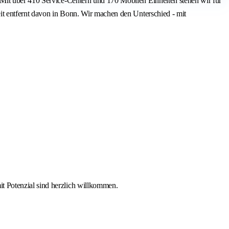
 Mit über 410 Service-Centern und 170 Mobilen Einheiten stehen wir für
it entfernt davon in Bonn. Wir machen den Unterschied - mit
it Potenzial sind herzlich willkommen.