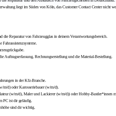
ür die Reparatur und den Austausch von Fahrzeugscheiben in Deutschland.
verwaltung liegt im Süden von Köln, das Customer Contact Center nicht we
d die Reparatur von Fahrzeugglas in deinem Verantwortungsbereich.
e Fahrassistenzsysteme.
hrzeugrückgabe.
ie Auftragserfassung, Rechnungserstellung und die Material-Bestellung.
fahrungen in der Kfz-Branche.
w/m/d) oder Karosseriebauer (w/m/d).
llateur (w/m/d), Maler und Lackierer (w/m/d)) oder Hobby-Bastler*innen m
 PC ist dir geläufig.
öhe sind dir wichtig.