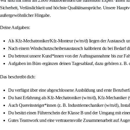
Wir sind mit mehr als 2.800 Mitarbeitenden die führenden Expert*innen f
Sicherheit, Verlässlichkeit und höchste Qualitätsansprüche. Unsere Haupt
außergewöhnlicher Hingabe.
Deine Aufgaben:
Als Kfz-Mechatroniker/Kfz-Monteur (w/m/d) liegen der Austausch un
Nach einem Windschutzscheibenaustausch kalibrierst du bei Bedarf di
Du betreust unsere Kund*innen von der Auftragsannahme bis zur Fa
Aufgaben im Büro ergänzen deinen Tagesablauf, dazu gehören z. B. d
Das beschreibt dich:
Du verfügst über eine abgeschlossene Ausbildung und erste Berufser
Du hast Erfahrung als Kfz-Mechatroniker (w/m/d), Kfz-Mechaniker (
Auch Quereinsteiger*innen (z. B. Industriemechaniker (w/m/d), Insta
Du besitzt einen Führerschein der Klasse B und der Umgang mit einem
Gutes Teamwork und eine vertrauensvolle Zusammenarbeit auf Augenh