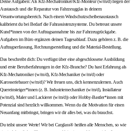
Deine Aufgaben: Als Kfz-Mechatroniker/Kfz-Monteur (w/m/d) liegen der
Austausch und die Reparatur von Fahrzeugglas in deinem
Verantwortungsbereich. Nach einem Windschutzscheibenaustausch
kalibrierst du bei Bedarf die Fahrassistenzsysteme. Du betreust unsere
Kund*innen von der Auftragsannahme bis zur Fahrzeugrückgabe.
Aufgaben im Büro ergänzen deinen Tagesablauf. Dazu gehören z. B. die
Auftragserfassung, Rechnungserstellung und die Material-Bestellung.
Das beschreibt dich: Du verfügst über eine abgeschlossene Ausbildung
und erste Berufserfahrungen in der Kfz-Branche? Du hast Erfahrung als
Kfz-Mechatroniker (w/m/d), Kfz-Mechaniker (w/m/d) oder
Karosseriebauer (w/m/d)? Wir freuen uns, dich kennenzulernen. Auch
Quereinsteiger*innen (z. B. Industriemechaniker (w/m/d), Installateur
(w/m/d), Maler und Lackierer (w/m/d)) oder Hobby-Bastler*innen mit
Potenzial sind herzlich willkommen. Wenn du die Motivation für einen
Neuanfang mitbringst, bringen wir dir alles bei, was du brauchst.
Du teilst unsere Werte! Wir bei Carglass® heißen alle Menschen, so wie