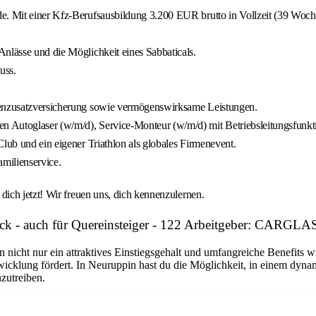
e. Mit einer Kfz-Berufsausbildung 3.200 EUR brutto in Vollzeit (39 Wochen
nlässe und die Möglichkeit eines Sabbaticals.
uss.
nkenzusatzversicherung sowie vermögenswirksame Leistungen.
n Autoglaser (w/m/d), Service-Monteur (w/m/d) mit Betriebsleitungsfunk
lub und ein eigener Triathlon als globales Firmenevent.
milienservice.
ich jetzt! Wir freuen uns, dich kennenzulernen.
ck - auch für Quereinsteiger - 122 Arbeitgeber: CARG
n nicht nur ein attraktives Einstiegsgehalt und umfangreiche Benefits w
twicklung fördert. In Neuruppin hast du die Möglichkeit, in einem dyn
nzutreiben.