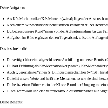
Deine Aufgaben:
Als Kfz-Mechatroniker/Kfz-Monteur (w/m/d) liegen der Austausch un
Nach einem Windschutzscheibenaustausch kalibrierst du bei Bedarf di
Du betreust unsere Kund*innen von der Auftragsannahme bis zur Fa
Aufgaben im Büro ergänzen deinen Tagesablauf, z. B. die Auftragserf
Das beschreibt dich:
Du verfügst über eine abgeschlossene Ausbildung und erste Berufser
Du hast Erfahrung als Kfz-Mechatroniker (w/m/d), Kfz-Mechaniker (
Auch Quereinsteiger*innen (z. B. Industriemechaniker (w/m/d), Insta
Du teilst unsere Werte und heißt alle Menschen, so wie sie sind, her
Du besitzt einen Führerschein der Klasse B und der Umgang mit einem
Gutes Teamwork und eine vertrauensvolle Zusammenarbeit auf Augenh
Deine Benefits: