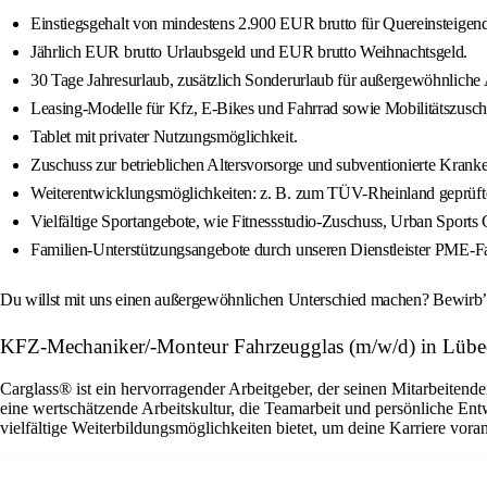
Einstiegsgehalt von mindestens 2.900 EUR brutto für Quereinsteigend
Jährlich EUR brutto Urlaubsgeld und EUR brutto Weihnachtsgeld.
30 Tage Jahresurlaub, zusätzlich Sonderurlaub für außergewöhnliche A
Leasing-Modelle für Kfz, E-Bikes und Fahrrad sowie Mobilitätszusch
Tablet mit privater Nutzungsmöglichkeit.
Zuschuss zur betrieblichen Altersvorsorge und subventionierte Kra
Weiterentwicklungsmöglichkeiten: z. B. zum TÜV-Rheinland geprüfte
Vielfältige Sportangebote, wie Fitnessstudio-Zuschuss, Urban Sports C
Familien-Unterstützungsangebote durch unseren Dienstleister PME-Fa
Du willst mit uns einen außergewöhnlichen Unterschied machen? Bewirb’ d
KFZ-Mechaniker/-Monteur Fahrzeugglas (m/w/d) in Lübe
Carglass® ist ein hervorragender Arbeitgeber, der seinen Mitarbeitende
eine wertschätzende Arbeitskultur, die Teamarbeit und persönliche En
vielfältige Weiterbildungsmöglichkeiten bietet, um deine Karriere vora