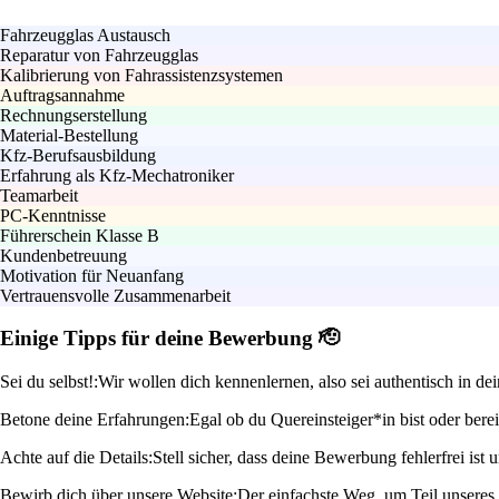
Fahrzeugglas Austausch
Reparatur von Fahrzeugglas
Kalibrierung von Fahrassistenzsystemen
Auftragsannahme
Rechnungserstellung
Material-Bestellung
Kfz-Berufsausbildung
Erfahrung als Kfz-Mechatroniker
Teamarbeit
PC-Kenntnisse
Führerschein Klasse B
Kundenbetreuung
Motivation für Neuanfang
Vertrauensvolle Zusammenarbeit
Einige Tipps für deine Bewerbung 🫡
Sei du selbst!:
Wir wollen dich kennenlernen, also sei authentisch in d
Betone deine Erfahrungen:
Egal ob du Quereinsteiger*in bist oder berei
Achte auf die Details:
Stell sicher, dass deine Bewerbung fehlerfrei ist
Bewirb dich über unsere Website:
Der einfachste Weg, um Teil unseres 