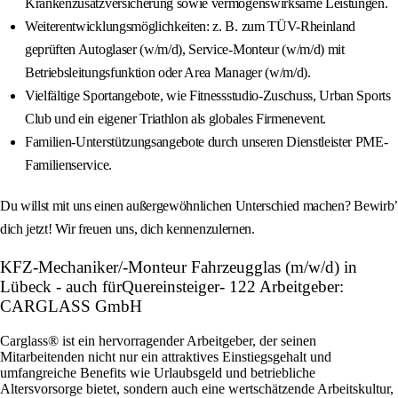
Krankenzusatzversicherung sowie vermögenswirksame Leistungen.
Weiterentwicklungsmöglichkeiten: z. B. zum TÜV-Rheinland
geprüften Autoglaser (w/m/d), Service-Monteur (w/m/d) mit
Betriebsleitungsfunktion oder Area Manager (w/m/d).
Vielfältige Sportangebote, wie Fitnessstudio-Zuschuss, Urban Sports
Club und ein eigener Triathlon als globales Firmenevent.
Familien-Unterstützungsangebote durch unseren Dienstleister PME-
Familienservice.
Du willst mit uns einen außergewöhnlichen Unterschied machen? Bewirb’
dich jetzt! Wir freuen uns, dich kennenzulernen.
KFZ-Mechaniker/-Monteur Fahrzeugglas (m/w/d) in
Lübeck - auch fürQuereinsteiger- 122 Arbeitgeber:
CARGLASS GmbH
Carglass® ist ein hervorragender Arbeitgeber, der seinen
Mitarbeitenden nicht nur ein attraktives Einstiegsgehalt und
umfangreiche Benefits wie Urlaubsgeld und betriebliche
Altersvorsorge bietet, sondern auch eine wertschätzende Arbeitskultur,