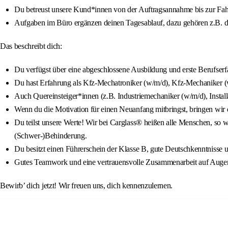
Du betreust unsere Kund*innen von der Auftragsannahme bis zur Fa
Aufgaben im Büro ergänzen deinen Tagesablauf, dazu gehören z.B. di
Das beschreibt dich:
Du verfügst über eine abgeschlossene Ausbildung und erste Berufser
Du hast Erfahrung als Kfz-Mechatroniker (w/m/d), Kfz-Mechaniker (
Auch Quereinsteiger*innen (z.B. Industriemechaniker (w/m/d), Instal
Wenn du die Motivation für einen Neuanfang mitbringst, bringen wir di
Du teilst unsere Werte! Wir bei Carglass® heißen alle Menschen, so wi
(Schwer-)Behinderung.
Du besitzt einen Führerschein der Klasse B, gute Deutschkenntnisse 
Gutes Teamwork und eine vertrauensvolle Zusammenarbeit auf Augenh
Bewirb’ dich jetzt! Wir freuen uns, dich kennenzulernen.