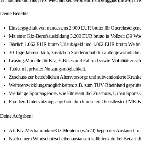
Wir suchen dich als KFZ-Mechaniker/-Monteur Fahrzeugglas (m/w/d) in 
Deine Benefits:
Einstiegsgehalt von mindestens 2.900 EUR brutto für Quereinsteigen
Mit einer Kfz-Berufsausbildung 3.200 EUR brutto in Vollzeit (39 Woch
Jährlich 1.062 EUR brutto Urlaubsgeld und 1.062 EUR brutto Weihn
30 Tage Jahresurlaub, zusätzlich Sonderurlaub für außergewöhnliche A
Leasing-Modelle für Kfz, E-Bikes und Fahrrad sowie Mobilitätszusch
Tablet mit privater Nutzungsmöglichkeit.
Zuschuss zur betrieblichen Altersvorsorge und subventionierte Kra
Weiterentwicklungsmöglichkeiten: z.B. zum TÜV-Rheinland geprüften
Vielfältige Sportangebote, wie Fitnessstudio-Zuschuss, Urban Sports C
Familien-Unterstützungsangebote durch unseren Dienstleister PME-Fa
Deine Aufgaben:
Als Kfz-Mechatroniker/Kfz-Monteur (w/m/d) liegen der Austausch un
Nach einem Windschutzscheibenaustausch kalibrierst du bei Bedarf di