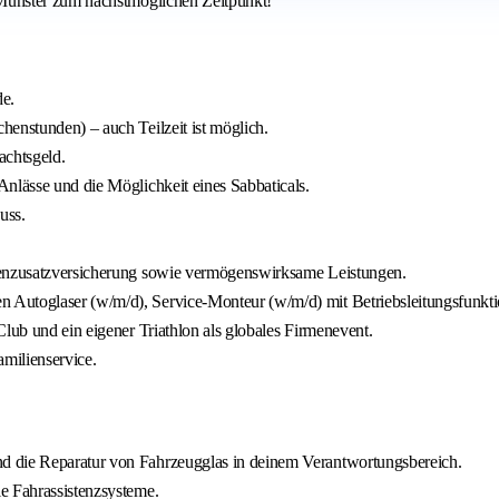
Münster zum nächstmöglichen Zeitpunkt!
de.
enstunden) – auch Teilzeit ist möglich.
achtsgeld.
nlässe und die Möglichkeit eines Sabbaticals.
uss.
nkenzusatzversicherung sowie vermögenswirksame Leistungen.
 Autoglaser (w/m/d), Service-Monteur (w/m/d) mit Betriebsleitungsfunkt
lub und ein eigener Triathlon als globales Firmenevent.
milienservice.
d die Reparatur von Fahrzeugglas in deinem Verantwortungsbereich.
e Fahrassistenzsysteme.