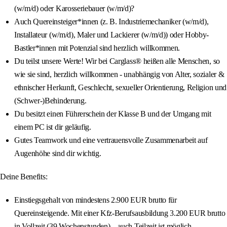
(w/m/d) oder Karosseriebauer (w/m/d)?
Auch Quereinsteiger*innen (z. B. Industriemechaniker (w/m/d),
Installateur (w/m/d), Maler und Lackierer (w/m/d)) oder Hobby-
Bastler*innen mit Potenzial sind herzlich willkommen.
Du teilst unsere Werte! Wir bei Carglass® heißen alle Menschen, so
wie sie sind, herzlich willkommen - unabhängig von Alter, sozialer &
ethnischer Herkunft, Geschlecht, sexueller Orientierung, Religion und
(Schwer-)Behinderung.
Du besitzt einen Führerschein der Klasse B und der Umgang mit
einem PC ist dir geläufig.
Gutes Teamwork und eine vertrauensvolle Zusammenarbeit auf
Augenhöhe sind dir wichtig.
Deine Benefits:
Einstiegsgehalt von mindestens 2.900 EUR brutto für
Quereinsteigende. Mit einer Kfz-Berufsausbildung 3.200 EUR brutto
in Vollzeit (39 Wochenstunden) – auch Teilzeit ist möglich.