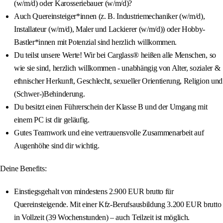
(w/m/d) oder Karosseriebauer (w/m/d)?
Auch Quereinsteiger*innen (z. B. Industriemechaniker (w/m/d),
Installateur (w/m/d), Maler und Lackierer (w/m/d)) oder Hobby-
Bastler*innen mit Potenzial sind herzlich willkommen.
Du teilst unsere Werte! Wir bei Carglass® heißen alle Menschen, so
wie sie sind, herzlich willkommen - unabhängig von Alter, sozialer &
ethnischer Herkunft, Geschlecht, sexueller Orientierung, Religion und
(Schwer-)Behinderung.
Du besitzt einen Führerschein der Klasse B und der Umgang mit
einem PC ist dir geläufig.
Gutes Teamwork und eine vertrauensvolle Zusammenarbeit auf
Augenhöhe sind dir wichtig.
Deine Benefits:
Einstiegsgehalt von mindestens 2.900 EUR brutto für
Quereinsteigende. Mit einer Kfz-Berufsausbildung 3.200 EUR brutto
in Vollzeit (39 Wochenstunden) – auch Teilzeit ist möglich.