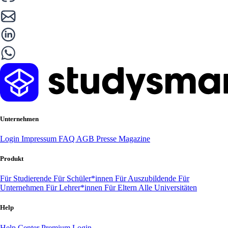
Unternehmen
Login
Impressum
FAQ
AGB
Presse
Magazine
Produkt
Für Studierende
Für Schüler*innen
Für Auszubildende
Für
Unternehmen
Für Lehrer*innen
Für Eltern
Alle Universitäten
Help
Help Center
Premium Login