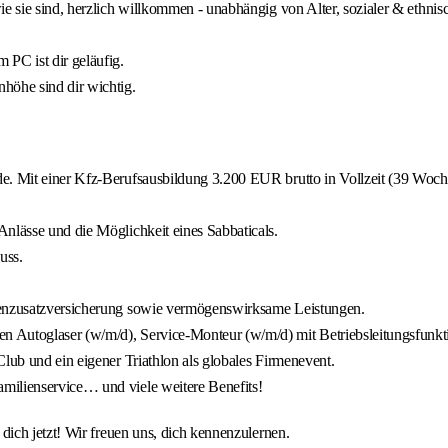
e sie sind, herzlich willkommen - unabhängig von Alter, sozialer & ethnis
 PC ist dir geläufig.
öhe sind dir wichtig.
e. Mit einer Kfz-Berufsausbildung 3.200 EUR brutto in Vollzeit (39 Wochen
nlässe und die Möglichkeit eines Sabbaticals.
uss.
nkenzusatzversicherung sowie vermögenswirksame Leistungen.
n Autoglaser (w/m/d), Service-Monteur (w/m/d) mit Betriebsleitungsfunk
lub und ein eigener Triathlon als globales Firmenevent.
milienservice… und viele weitere Benefits!
ich jetzt! Wir freuen uns, dich kennenzulernen.