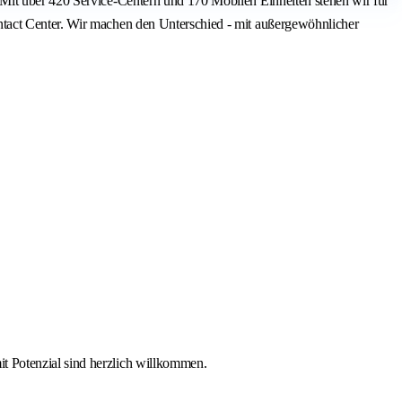
 Mit über 420 Service-Centern und 170 Mobilen Einheiten stehen wir für
ntact Center. Wir machen den Unterschied - mit außergewöhnlicher
it Potenzial sind herzlich willkommen.