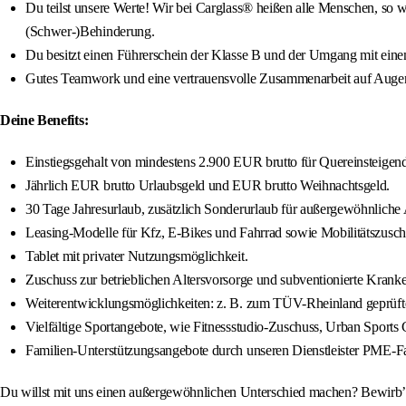
Du teilst unsere Werte! Wir bei Carglass® heißen alle Menschen, so wi
(Schwer-)Behinderung.
Du besitzt einen Führerschein der Klasse B und der Umgang mit einem
Gutes Teamwork und eine vertrauensvolle Zusammenarbeit auf Augenh
Deine Benefits:
Einstiegsgehalt von mindestens 2.900 EUR brutto für Quereinsteigend
Jährlich EUR brutto Urlaubsgeld und EUR brutto Weihnachtsgeld.
30 Tage Jahresurlaub, zusätzlich Sonderurlaub für außergewöhnliche A
Leasing-Modelle für Kfz, E-Bikes und Fahrrad sowie Mobilitätszusch
Tablet mit privater Nutzungsmöglichkeit.
Zuschuss zur betrieblichen Altersvorsorge und subventionierte Kra
Weiterentwicklungsmöglichkeiten: z. B. zum TÜV-Rheinland geprüfte
Vielfältige Sportangebote, wie Fitnessstudio-Zuschuss, Urban Sports C
Familien-Unterstützungsangebote durch unseren Dienstleister PME-Fa
Du willst mit uns einen außergewöhnlichen Unterschied machen? Bewirb’ d