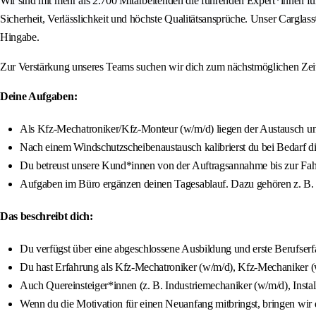
Wir sind mit mehr als 2.700 Mitarbeitenden die führenden Expert*innen f
Sicherheit, Verlässlichkeit und höchste Qualitätsansprüche. Unser Carg
Hingabe.
Zur Verstärkung unseres Teams suchen wir dich zum nächstmöglichen Zeitp
Deine Aufgaben:
Als Kfz-Mechatroniker/Kfz-Monteur (w/m/d) liegen der Austausch un
Nach einem Windschutzscheibenaustausch kalibrierst du bei Bedarf di
Du betreust unsere Kund*innen von der Auftragsannahme bis zur Fa
Aufgaben im Büro ergänzen deinen Tagesablauf. Dazu gehören z. B. d
Das beschreibt dich:
Du verfügst über eine abgeschlossene Ausbildung und erste Berufser
Du hast Erfahrung als Kfz-Mechatroniker (w/m/d), Kfz-Mechaniker (
Auch Quereinsteiger*innen (z. B. Industriemechaniker (w/m/d), Insta
Wenn du die Motivation für einen Neuanfang mitbringst, bringen wir di