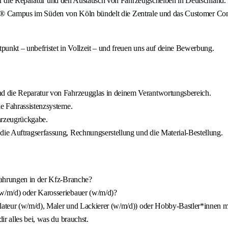
ür die Reparatur und den Austausch von Fahrzeugscheiben in Deutschland.
lass® Campus im Süden von Köln bündelt die Zentrale und das Customer Co
unkt – unbefristet in Vollzeit – und freuen uns auf deine Bewerbung.
d die Reparatur von Fahrzeugglas in deinem Verantwortungsbereich.
e Fahrassistenzsysteme.
hrzeugrückgabe.
ie Auftragserfassung, Rechnungserstellung und die Material-Bestellung.
fahrungen in der Kfz-Branche?
w/m/d) oder Karosseriebauer (w/m/d)?
llateur (w/m/d), Maler und Lackierer (w/m/d)) oder Hobby-Bastler*innen m
r alles bei, was du brauchst.