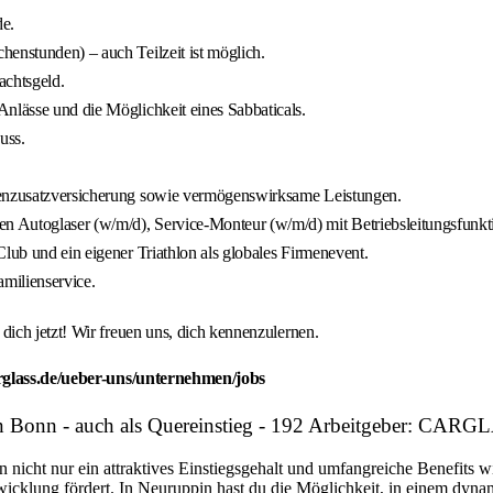
de.
enstunden) – auch Teilzeit ist möglich.
achtsgeld.
nlässe und die Möglichkeit eines Sabbaticals.
uss.
nkenzusatzversicherung sowie vermögenswirksame Leistungen.
n Autoglaser (w/m/d), Service-Monteur (w/m/d) mit Betriebsleitungsfunk
lub und ein eigener Triathlon als globales Firmenevent.
milienservice.
ich jetzt! Wir freuen uns, dich kennenzulernen.
rglass.de/ueber-uns/unternehmen/jobs
in Bonn - auch als Quereinstieg - 192 Arbeitgeber: CA
n nicht nur ein attraktives Einstiegsgehalt und umfangreiche Benefits w
twicklung fördert. In Neuruppin hast du die Möglichkeit, in einem dyn