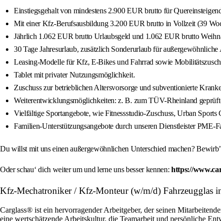
Einstiegsgehalt von mindestens 2.900 EUR brutto für Quereinsteigen
Mit einer Kfz-Berufsausbildung 3.200 EUR brutto in Vollzeit (39 Woch
Jährlich 1.062 EUR brutto Urlaubsgeld und 1.062 EUR brutto Weihn
30 Tage Jahresurlaub, zusätzlich Sonderurlaub für außergewöhnliche A
Leasing-Modelle für Kfz, E-Bikes und Fahrrad sowie Mobilitätszusch
Tablet mit privater Nutzungsmöglichkeit.
Zuschuss zur betrieblichen Altersvorsorge und subventionierte Kra
Weiterentwicklungsmöglichkeiten: z. B. zum TÜV-Rheinland geprüfte
Vielfältige Sportangebote, wie Fitnessstudio-Zuschuss, Urban Sports C
Familien-Unterstützungsangebote durch unseren Dienstleister PME-Fa
Du willst mit uns einen außergewöhnlichen Unterschied machen? Bewirb’ d
Oder schau‘ dich weiter um und lerne uns besser kennen:
https://www.ca
Kfz-Mechatroniker / Kfz-Monteur (w/m/d) Fahrzeugglas 
Carglass® ist ein hervorragender Arbeitgeber, der seinen Mitarbeitende
eine wertschätzende Arbeitskultur, die Teamarbeit und persönliche En