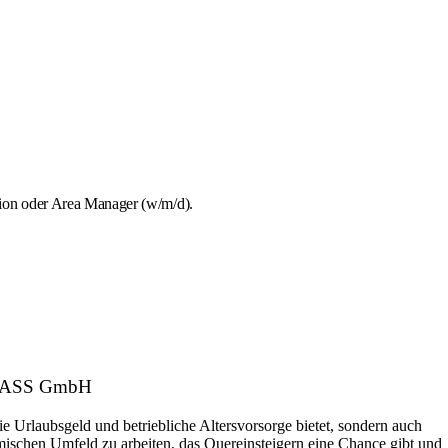
tion oder Area Manager (w/m/d).
RGLASS GmbH
ie Urlaubsgeld und betriebliche Altersvorsorge bietet, sondern auch
amischen Umfeld zu arbeiten, das Quereinsteigern eine Chance gibt und