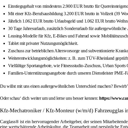
Einstiegsgehalt von mindestens 2.900 EUR brutto für Quereinsteigen
Mit einer Kfz-Berufsausbildung 3.200 EUR brutto in Vollzeit (39 Woch
Jährlich 1.062 EUR brutto Urlaubsgeld und 1.062 EUR brutto Weihn
30 Tage Jahresurlaub, zusätzlich Sonderurlaub für außergewöhnliche A
Leasing-Modelle für Kfz, E-Bikes und Fahrrad sowie Mobilitätszusch
Tablet mit privater Nutzungsmöglichkeit.
Zuschuss zur betrieblichen Altersvorsorge und subventionierte Kra
Weiterentwicklungsmöglichkeiten: z. B. zum TÜV-Rheinland geprüfte
Vielfältige Sportangebote, wie Fitnessstudio-Zuschuss, Urban Sports C
Familien-Unterstützungsangebote durch unseren Dienstleister PME-Fa
Du willst mit uns einen außergewöhnlichen Unterschied machen? Bewirb’ d
Oder schau‘ dich weiter um und lerne uns besser kennen:
https://www.ca
Kfz-Mechatroniker / Kfz-Monteur (w/m/d) Fahrzeugglas 
Carglass® ist ein hervorragender Arbeitgeber, der seinen Mitarbeitende
eine wertschätzende Arbeitskultur, die Teamarbeit und persönliche En