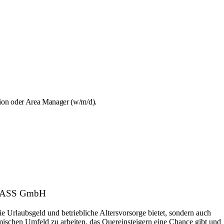
tion oder Area Manager (w/m/d).
RGLASS GmbH
ie Urlaubsgeld und betriebliche Altersvorsorge bietet, sondern auch
amischen Umfeld zu arbeiten, das Quereinsteigern eine Chance gibt und