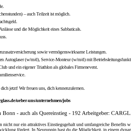
de.
enstunden) – auch Teilzeit ist möglich.
achtsgeld.
nlässe und die Möglichkeit eines Sabbaticals.
uss.
nkenzusatzversicherung sowie vermögenswirksame Leistungen.
n Autoglaser (w/m/d), Service-Monteur (w/m/d) mit Betriebsleitungsfunk
lub und ein eigener Triathlon als globales Firmenevent.
milienservice.
ich jetzt! Wir freuen uns, dich kennenzulernen.
rglass.de/ueber-uns/unternehmen/jobs
in Bonn - auch als Quereinstieg - 192 Arbeitgeber: CA
n nicht nur ein attraktives Einstiegsgehalt und umfangreiche Benefits w
twicklung fördert. In Neuruppin hast du die Möglichkeit, in einem dyn