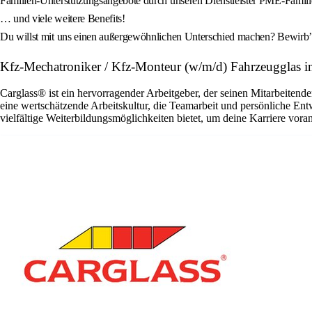
Familien-Unterstützungsangebote durch unseren Dienstleister PME-Famili
… und viele weitere Benefits!
Du willst mit uns einen außergewöhnlichen Unterschied machen? Bewirb’ d
Kfz-Mechatroniker / Kfz-Monteur (w/m/d) Fahrzeugglas
Carglass® ist ein hervorragender Arbeitgeber, der seinen Mitarbeitende
eine wertschätzende Arbeitskultur, die Teamarbeit und persönliche En
vielfältige Weiterbildungsmöglichkeiten bietet, um deine Karriere vora