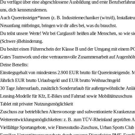
Du verfügst über eine abgeschlossene Ausbildung und erste Berufserfahr
uns, dich kennenzulernen.
Auch Quereinsteiger*innen (z. B. Industriemechaniker (w/m/d), Installate
Neuanfang mitbringst, bringen wir dir alles bei, was du brauchst.
Du teilst unsere Werte! Wir bei Carglass® heißen alle Menschen, so wie si
(Schwer-)Behinderung.
Du besitzt einen Führerschein der Klasse B und der Umgang mit einem PC i
Gutes Teamwork und eine vertrauensvolle Zusammenarbeit auf Augenhöhe 
Deine Benefits:
Einstiegsgehalt von mindestens 2.900 EUR brutto für Quereinsteigende. Mi
Jährlich EUR brutto Urlaubsgeld und EUR brutto Weihnachtsgeld
30 Tage Jahresurlaub, zusätzlich Sonderurlaub für außergewöhnliche Anläs
Leasing-Modelle für Kfz, E-Bikes und Fahrrad sowie Mobilitätszuschuss
Tablet mit privater Nutzungsmöglichkeit
Zuschuss zur betrieblichen Altersvorsorge und subventionierte Kranken
Weiterentwicklungsmöglichkeiten: z. B. zum TÜV-Rheinland geprüften Au
Vielfältige Sportangebote, wie Fitnessstudio-Zuschuss, Urban Sports Club 