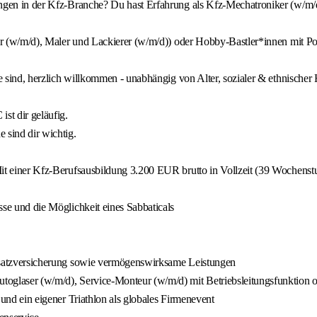
ungen in der Kfz-Branche? Du hast Erfahrung als Kfz-Mechatroniker (w/m/
ur (w/m/d), Maler und Lackierer (w/m/d)) oder Hobby-Bastler*innen mit Po
e sind, herzlich willkommen - unabhängig von Alter, sozialer & ethnischer 
st dir geläufig.
sind dir wichtig.
t einer Kfz-Berufsausbildung 3.200 EUR brutto in Vollzeit (39 Wochenstun
se und die Möglichkeit eines Sabbaticals
zusatzversicherung sowie vermögenswirksame Leistungen
toglaser (w/m/d), Service-Monteur (w/m/d) mit Betriebsleitungsfunktion
und ein eigener Triathlon als globales Firmenevent