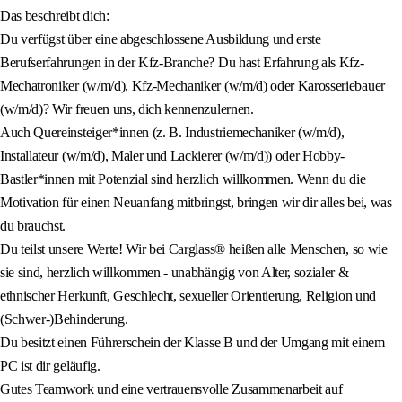
Das beschreibt dich:
Du verfügst über eine abgeschlossene Ausbildung und erste
Berufserfahrungen in der Kfz-Branche? Du hast Erfahrung als Kfz-
Mechatroniker (w/m/d), Kfz-Mechaniker (w/m/d) oder Karosseriebauer
(w/m/d)? Wir freuen uns, dich kennenzulernen.
Auch Quereinsteiger*innen (z. B. Industriemechaniker (w/m/d),
Installateur (w/m/d), Maler und Lackierer (w/m/d)) oder Hobby-
Bastler*innen mit Potenzial sind herzlich willkommen. Wenn du die
Motivation für einen Neuanfang mitbringst, bringen wir dir alles bei, was
du brauchst.
Du teilst unsere Werte! Wir bei Carglass® heißen alle Menschen, so wie
sie sind, herzlich willkommen - unabhängig von Alter, sozialer &
ethnischer Herkunft, Geschlecht, sexueller Orientierung, Religion und
(Schwer-)Behinderung.
Du besitzt einen Führerschein der Klasse B und der Umgang mit einem
PC ist dir geläufig.
Gutes Teamwork und eine vertrauensvolle Zusammenarbeit auf