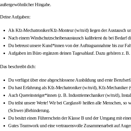
außergewöhnlicher Hingabe.
Deine Aufgaben:
Als Kfz-Mechatroniker/Kfz-Monteur (w/m/d) liegen der Austausch un
Nach einem Windschutzscheibenaustausch kalibrierst du bei Bedarf di
Du betreust unsere Kund*innen von der Auftragsannahme bis zur Fa
Aufgaben im Büro ergänzen deinen Tagesablauf. Dazu gehören z. B. d
Das beschreibt dich:
Du verfügst über eine abgeschlossene Ausbildung und erste Berufser
Du hast Erfahrung als Kfz-Mechatroniker (w/m/d), Kfz-Mechaniker (
Auch Quereinsteiger*innen (z. B. Industriemechaniker (w/m/d), Insta
Du teilst unsere Werte! Wir bei Carglass® heißen alle Menschen, so wi
(Schwer-)Behinderung.
Du besitzt einen Führerschein der Klasse B und der Umgang mit einem
Gutes Teamwork und eine vertrauensvolle Zusammenarbeit auf Augenh