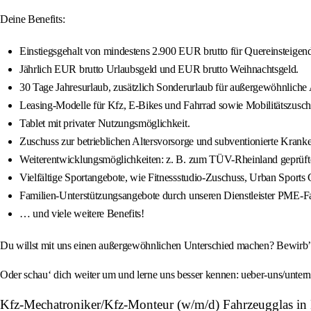
Deine Benefits:
Einstiegsgehalt von mindestens 2.900 EUR brutto für Quereinsteigend
Jährlich EUR brutto Urlaubsgeld und EUR brutto Weihnachtsgeld.
30 Tage Jahresurlaub, zusätzlich Sonderurlaub für außergewöhnliche A
Leasing-Modelle für Kfz, E-Bikes und Fahrrad sowie Mobilitätszusch
Tablet mit privater Nutzungsmöglichkeit.
Zuschuss zur betrieblichen Altersvorsorge und subventionierte Kra
Weiterentwicklungsmöglichkeiten: z. B. zum TÜV-Rheinland geprüfte
Vielfältige Sportangebote, wie Fitnessstudio-Zuschuss, Urban Sports C
Familien-Unterstützungsangebote durch unseren Dienstleister PME-Fa
… und viele weitere Benefits!
Du willst mit uns einen außergewöhnlichen Unterschied machen? Bewirb’ d
Oder schau‘ dich weiter um und lerne uns besser kennen: ueber-uns/unter
Kfz-Mechatroniker/Kfz-Monteur (w/m/d) Fahrzeugglas i