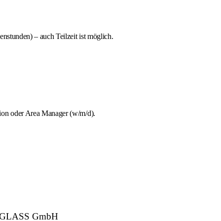
stunden) – auch Teilzeit ist möglich.
tion oder Area Manager (w/m/d).
 CARGLASS GmbH