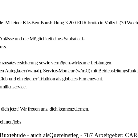
e. Mit einer Kfz-Berufsausbildung 3.200 EUR brutto in Vollzeit (39 Wochen
nlässe und die Möglichkeit eines Sabbaticals.
uss.
nkenzusatzversicherung sowie vermögenswirksame Leistungen.
n Autoglaser (w/m/d), Service-Monteur (w/m/d) mit Betriebsleitungsfunk
lub und ein eigener Triathlon als globales Firmenevent.
milienservice.
ich jetzt! Wir freuen uns, dich kennenzulernen.
nehmen/jobs
n Buxtehude - auch alsQuereinstieg - 787 Arbeitgeber: