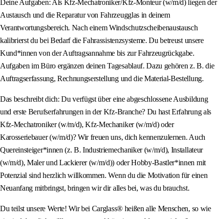
Deine Aufgaben: Als Kfz-Mechatroniker/Kfz-Monteur (w/m/d) liegen der
Austausch und die Reparatur von Fahrzeugglas in deinem
Verantwortungsbereich. Nach einem Windschutzscheibenaustausch
kalibrierst du bei Bedarf die Fahrassistenzsysteme. Du betreust unsere
Kund*innen von der Auftragsannahme bis zur Fahrzeugrückgabe.
Aufgaben im Büro ergänzen deinen Tagesablauf. Dazu gehören z. B. die
Auftragserfassung, Rechnungserstellung und die Material-Bestellung.
Das beschreibt dich: Du verfügst über eine abgeschlossene Ausbildung
und erste Berufserfahrungen in der Kfz-Branche? Du hast Erfahrung als
Kfz-Mechatroniker (w/m/d), Kfz-Mechaniker (w/m/d) oder
Karosseriebauer (w/m/d)? Wir freuen uns, dich kennenzulernen. Auch
Quereinsteiger*innen (z. B. Industriemechaniker (w/m/d), Installateur
(w/m/d), Maler und Lackierer (w/m/d)) oder Hobby-Bastler*innen mit
Potenzial sind herzlich willkommen. Wenn du die Motivation für einen
Neuanfang mitbringst, bringen wir dir alles bei, was du brauchst.
Du teilst unsere Werte! Wir bei Carglass® heißen alle Menschen, so wie