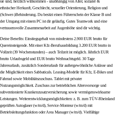
sie sind, herzlich willkommen - unabhängig von Alter, sozialer &
ethnischer Herkunft, Geschlecht, sexueller Orientierung, Religion und
(Schwer-)Behinderung. Du besitzt einen Führerschein der Klasse B und
der Umgang mit einem PC ist dir geläufig. Gutes Teamwork und eine
vertrauensvolle Zusammenarbeit auf Augenhöhe sind dir wichtig.
Deine Benefits: Einstiegsgehalt von mindestens 2.900 EUR brutto für
Quereinsteigende. Mit einer Kfz-Berufsausbildung 3.200 EUR brutto in
Vollzeit (39 Wochenstunden) – auch Teilzeit ist möglich. Jährlich EUR
brutto Urlaubsgeld und EUR brutto Weihnachtsgeld. 30 Tage
Jahresurlaub, zusätzlich Sonderurlaub für außergewöhnliche Anlässe und
die Möglichkeit eines Sabbaticals. Leasing-Modelle für Kfz, E-Bikes und
Fahrrad sowie Mobilitätszuschuss. Tablet mit privater
Nutzungsmöglichkeit. Zuschuss zur betrieblichen Altersvorsorge und
subventionierte Krankenzusatzversicherung sowie vermögenswirksame
Leistungen. Weiterentwicklungsmöglichkeiten: z. B. zum TÜV-Rheinland
geprüften Autoglaser (w/m/d), Service-Monteur (w/m/d) mit
Betriebsleitungsfunktion oder Area Manager (w/m/d). Vielfältige