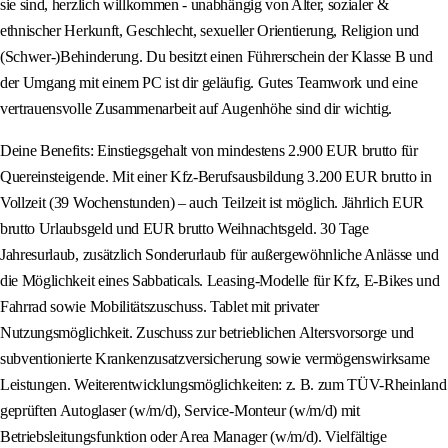
sie sind, herzlich willkommen - unabhängig von Alter, sozialer &
ethnischer Herkunft, Geschlecht, sexueller Orientierung, Religion und
(Schwer-)Behinderung. Du besitzt einen Führerschein der Klasse B und
der Umgang mit einem PC ist dir geläufig. Gutes Teamwork und eine
vertrauensvolle Zusammenarbeit auf Augenhöhe sind dir wichtig.
Deine Benefits: Einstiegsgehalt von mindestens 2.900 EUR brutto für
Quereinsteigende. Mit einer Kfz-Berufsausbildung 3.200 EUR brutto in
Vollzeit (39 Wochenstunden) – auch Teilzeit ist möglich. Jährlich EUR
brutto Urlaubsgeld und EUR brutto Weihnachtsgeld. 30 Tage
Jahresurlaub, zusätzlich Sonderurlaub für außergewöhnliche Anlässe und
die Möglichkeit eines Sabbaticals. Leasing-Modelle für Kfz, E-Bikes und
Fahrrad sowie Mobilitätszuschuss. Tablet mit privater
Nutzungsmöglichkeit. Zuschuss zur betrieblichen Altersvorsorge und
subventionierte Krankenzusatzversicherung sowie vermögenswirksame
Leistungen. Weiterentwicklungsmöglichkeiten: z. B. zum TÜV-Rheinland
geprüften Autoglaser (w/m/d), Service-Monteur (w/m/d) mit
Betriebsleitungsfunktion oder Area Manager (w/m/d). Vielfältige