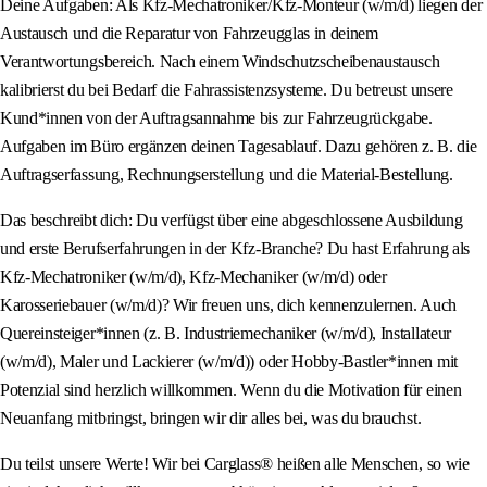
Deine Aufgaben: Als Kfz-Mechatroniker/Kfz-Monteur (w/m/d) liegen der
Austausch und die Reparatur von Fahrzeugglas in deinem
Verantwortungsbereich. Nach einem Windschutzscheibenaustausch
kalibrierst du bei Bedarf die Fahrassistenzsysteme. Du betreust unsere
Kund*innen von der Auftragsannahme bis zur Fahrzeugrückgabe.
Aufgaben im Büro ergänzen deinen Tagesablauf. Dazu gehören z. B. die
Auftragserfassung, Rechnungserstellung und die Material-Bestellung.
Das beschreibt dich: Du verfügst über eine abgeschlossene Ausbildung
und erste Berufserfahrungen in der Kfz-Branche? Du hast Erfahrung als
Kfz-Mechatroniker (w/m/d), Kfz-Mechaniker (w/m/d) oder
Karosseriebauer (w/m/d)? Wir freuen uns, dich kennenzulernen. Auch
Quereinsteiger*innen (z. B. Industriemechaniker (w/m/d), Installateur
(w/m/d), Maler und Lackierer (w/m/d)) oder Hobby-Bastler*innen mit
Potenzial sind herzlich willkommen. Wenn du die Motivation für einen
Neuanfang mitbringst, bringen wir dir alles bei, was du brauchst.
Du teilst unsere Werte! Wir bei Carglass® heißen alle Menschen, so wie