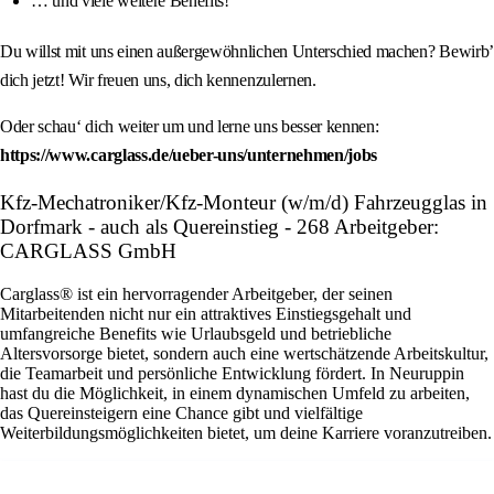
… und viele weitere Benefits!
Du willst mit uns einen außergewöhnlichen Unterschied machen? Bewirb’
dich jetzt! Wir freuen uns, dich kennenzulernen.
Oder schau‘ dich weiter um und lerne uns besser kennen:
https://www.carglass.de/ueber-uns/unternehmen/jobs
Kfz-Mechatroniker/Kfz-Monteur (w/m/d) Fahrzeugglas in
Dorfmark - auch als Quereinstieg - 268 Arbeitgeber:
CARGLASS GmbH
Carglass® ist ein hervorragender Arbeitgeber, der seinen
Mitarbeitenden nicht nur ein attraktives Einstiegsgehalt und
umfangreiche Benefits wie Urlaubsgeld und betriebliche
Altersvorsorge bietet, sondern auch eine wertschätzende Arbeitskultur,
die Teamarbeit und persönliche Entwicklung fördert. In Neuruppin
hast du die Möglichkeit, in einem dynamischen Umfeld zu arbeiten,
das Quereinsteigern eine Chance gibt und vielfältige
Weiterbildungsmöglichkeiten bietet, um deine Karriere voranzutreiben.