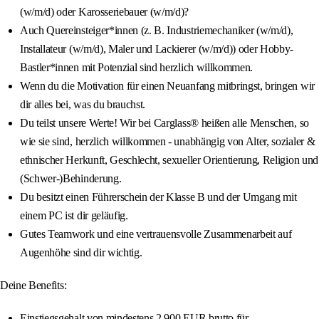
(w/m/d) oder Karosseriebauer (w/m/d)?
Auch Quereinsteiger*innen (z. B. Industriemechaniker (w/m/d),
Installateur (w/m/d), Maler und Lackierer (w/m/d)) oder Hobby-
Bastler*innen mit Potenzial sind herzlich willkommen.
Wenn du die Motivation für einen Neuanfang mitbringst, bringen wir
dir alles bei, was du brauchst.
Du teilst unsere Werte! Wir bei Carglass® heißen alle Menschen, so
wie sie sind, herzlich willkommen - unabhängig von Alter, sozialer &
ethnischer Herkunft, Geschlecht, sexueller Orientierung, Religion und
(Schwer-)Behinderung.
Du besitzt einen Führerschein der Klasse B und der Umgang mit
einem PC ist dir geläufig.
Gutes Teamwork und eine vertrauensvolle Zusammenarbeit auf
Augenhöhe sind dir wichtig.
Deine Benefits:
Einstiegsgehalt von mindestens 2.900 EUR brutto für