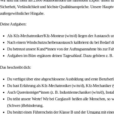
Wir sind mit mehr als 2.800 Mitarbeitenden die führenden Expert*innen f
Sicherheit, Verlässlichkeit und höchste Qualitätsansprüche. Unsere Haupt
außergewöhnlicher Hingabe.
Deine Aufgaben:
Als Kfz-Mechatroniker/Kfz-Monteur (w/m/d) liegen der Austausch un
Nach einem Windschutzscheibenaustausch kalibrierst du bei Bedarf di
Du betreust unsere Kund*innen von der Auftragsannahme bis zur Fa
Aufgaben im Büro ergänzen deinen Tagesablauf. Dazu gehören z. B. d
Das beschreibt dich:
Du verfügst über eine abgeschlossene Ausbildung und erste Berufser
Du hast Erfahrung als Kfz-Mechatroniker (w/m/d), Kfz-Mechaniker (
Auch Quereinsteiger*innen (z. B. Industriemechaniker (w/m/d), Insta
Du teilst unsere Werte! Wir bei Carglass® heißen alle Menschen, so wi
(Schwer-)Behinderung.
Du besitzt einen Führerschein der Klasse B und der Umgang mit einem