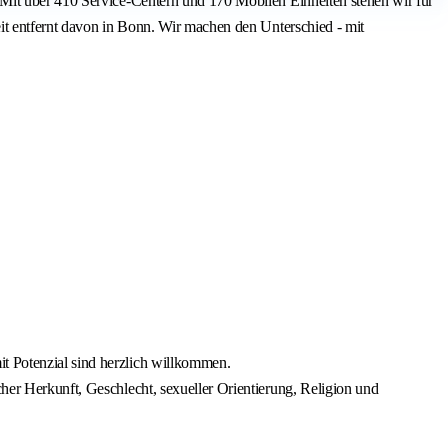
 Mit über 410 Service-Centern und 170 Mobilen Einheiten stehen wir für
it entfernt davon in Bonn. Wir machen den Unterschied - mit
it Potenzial sind herzlich willkommen.
cher Herkunft, Geschlecht, sexueller Orientierung, Religion und