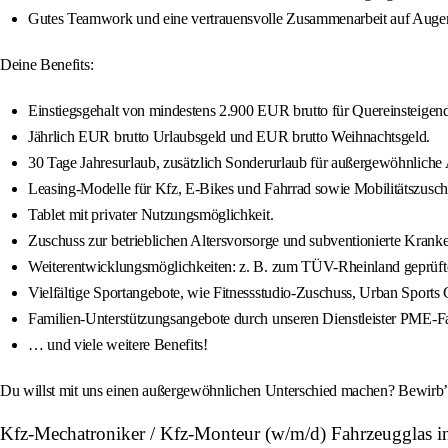
Gutes Teamwork und eine vertrauensvolle Zusammenarbeit auf Augenh
Deine Benefits:
Einstiegsgehalt von mindestens 2.900 EUR brutto für Quereinsteigend
Jährlich EUR brutto Urlaubsgeld und EUR brutto Weihnachtsgeld.
30 Tage Jahresurlaub, zusätzlich Sonderurlaub für außergewöhnliche A
Leasing-Modelle für Kfz, E-Bikes und Fahrrad sowie Mobilitätszusch
Tablet mit privater Nutzungsmöglichkeit.
Zuschuss zur betrieblichen Altersvorsorge und subventionierte Kra
Weiterentwicklungsmöglichkeiten: z. B. zum TÜV-Rheinland geprüfte
Vielfältige Sportangebote, wie Fitnessstudio-Zuschuss, Urban Sports C
Familien-Unterstützungsangebote durch unseren Dienstleister PME-Fa
… und viele weitere Benefits!
Du willst mit uns einen außergewöhnlichen Unterschied machen? Bewirb’ d
Kfz-Mechatroniker / Kfz-Monteur (w/m/d) Fahrzeugglas 