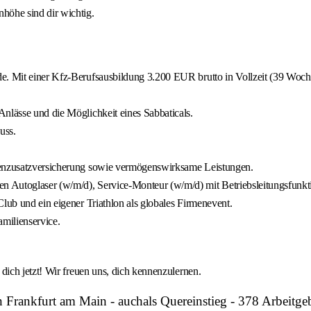
öhe sind dir wichtig.
e. Mit einer Kfz-Berufsausbildung 3.200 EUR brutto in Vollzeit (39 Wochen
nlässe und die Möglichkeit eines Sabbaticals.
uss.
nkenzusatzversicherung sowie vermögenswirksame Leistungen.
n Autoglaser (w/m/d), Service-Monteur (w/m/d) mit Betriebsleitungsfunk
lub und ein eigener Triathlon als globales Firmenevent.
milienservice.
ich jetzt! Wir freuen uns, dich kennenzulernen.
in Frankfurt am Main - auchals Quereinstieg - 378 Arb