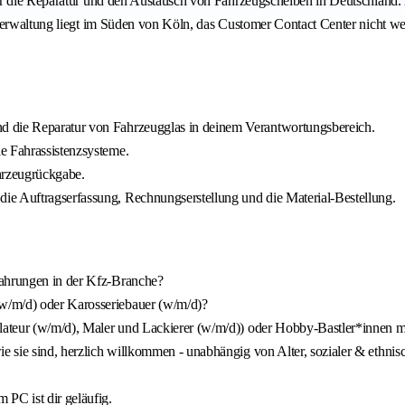
ür die Reparatur und den Austausch von Fahrzeugscheiben in Deutschland.
verwaltung liegt im Süden von Köln, das Customer Contact Center nicht we
d die Reparatur von Fahrzeugglas in deinem Verantwortungsbereich.
e Fahrassistenzsysteme.
hrzeugrückgabe.
ie Auftragserfassung, Rechnungserstellung und die Material-Bestellung.
fahrungen in der Kfz-Branche?
w/m/d) oder Karosseriebauer (w/m/d)?
llateur (w/m/d), Maler und Lackierer (w/m/d)) oder Hobby-Bastler*innen m
e sie sind, herzlich willkommen - unabhängig von Alter, sozialer & ethnis
 PC ist dir geläufig.