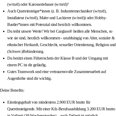
(w/m/d) oder Karosseriebauer (w/m/d)?
Auch Quereinsteiger*innen (z. B. Industriemechaniker (w/m/d),
Installateur (w/m/d), Maler und Lackierer (w/m/d)) oder Hobby-
Bastler*innen mit Potenzial sind herzlich willkommen.
Du teilst unsere Werte! Wir bei Carglass® heißen alle Menschen, so
wie sie sind, herzlich willkommen - unabhängig von Alter, sozialer &
ethnischer Herkunft, Geschlecht, sexueller Orientierung, Religion und
(Schwer-)Behinderung.
Du besitzt einen Führerschein der Klasse B und der Umgang mit
einem PC ist dir geläufig.
Gutes Teamwork und eine vertrauensvolle Zusammenarbeit auf
Augenhöhe sind dir wichtig.
Deine Benefits:
Einstiegsgehalt von mindestens 2.900 EUR brutto für
Quereinsteigende. Mit einer Kfz-Berufsausbildung 3.200 EUR brutto
in Vollzeit (39 Wochenstunden) – auch Teilzeit ist möglich.