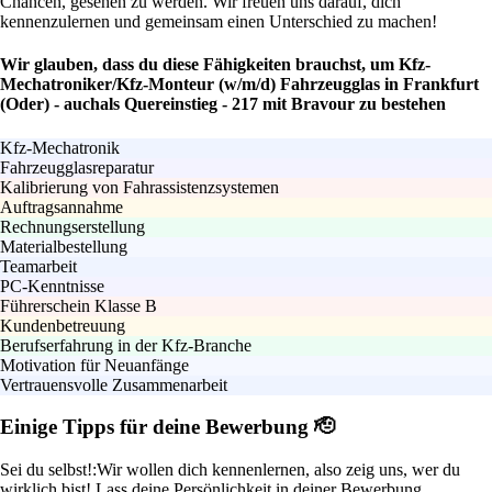
Chancen, gesehen zu werden. Wir freuen uns darauf, dich
kennenzulernen und gemeinsam einen Unterschied zu machen!
Wir glauben, dass du diese Fähigkeiten brauchst, um Kfz-
Mechatroniker/Kfz-Monteur (w/m/d) Fahrzeugglas in Frankfurt
(Oder) - auchals Quereinstieg - 217 mit Bravour zu bestehen
Kfz-Mechatronik
Fahrzeugglasreparatur
Kalibrierung von Fahrassistenzsystemen
Auftragsannahme
Rechnungserstellung
Materialbestellung
Teamarbeit
PC-Kenntnisse
Führerschein Klasse B
Kundenbetreuung
Berufserfahrung in der Kfz-Branche
Motivation für Neuanfänge
Vertrauensvolle Zusammenarbeit
Einige Tipps für deine Bewerbung 🫡
Sei du selbst!:
Wir wollen dich kennenlernen, also zeig uns, wer du
wirklich bist! Lass deine Persönlichkeit in deiner Bewerbung