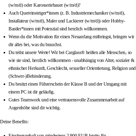
(w/m/d) oder Karosseriebauer (w/m/d)?
Auch Quereinsteiger*innen (z. B. Industriemechaniker (w/m/d),
Installateur (w/m/d), Maler und Lackierer (w/m/d)) oder Hobby-
Bastler*innen mit Potenzial sind herzlich willkommen.
Wenn du die Motivation für einen Neuanfang mitbringst, bringen wir
dir alles bei, was du brauchst.
Du teilst unsere Werte! Wir bei Carglass® heißen alle Menschen, so
wie sie sind, herzlich willkommen - unabhängig von Alter, sozialer &
ethnischer Herkunft, Geschlecht, sexueller Orientierung, Religion und
(Schwer-)Behinderung.
Du besitzt einen Führerschein der Klasse B und der Umgang mit
einem PC ist dir geläufig.
Gutes Teamwork und eine vertrauensvolle Zusammenarbeit auf
Augenhöhe sind dir wichtig.
Deine Benefits:
Einstiegsgehalt von mindestens 2.900 EUR brutto für