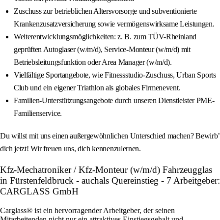
Zuschuss zur betrieblichen Altersvorsorge und subventionierte
Krankenzusatzversicherung sowie vermögenswirksame Leistungen.
Weiterentwicklungsmöglichkeiten: z. B. zum TÜV-Rheinland
geprüften Autoglaser (w/m/d), Service-Monteur (w/m/d) mit
Betriebsleitungsfunktion oder Area Manager (w/m/d).
Vielfältige Sportangebote, wie Fitnessstudio-Zuschuss, Urban Sports
Club und ein eigener Triathlon als globales Firmenevent.
Familien-Unterstützungsangebote durch unseren Dienstleister PME-
Familienservice.
Du willst mit uns einen außergewöhnlichen Unterschied machen? Bewirb’
dich jetzt! Wir freuen uns, dich kennenzulernen.
Kfz-Mechatroniker / Kfz-Monteur (w/m/d) Fahrzeugglas
in Fürstenfeldbruck - auchals Quereinstieg - 7 Arbeitgeber:
CARGLASS GmbH
Carglass® ist ein hervorragender Arbeitgeber, der seinen
Mitarbeitenden nicht nur ein attraktives Einstiegsgehalt und