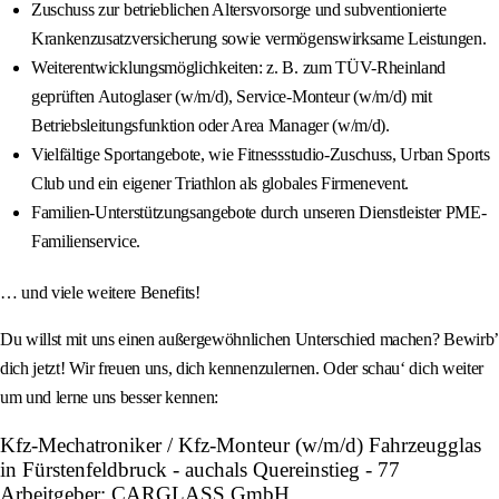
Zuschuss zur betrieblichen Altersvorsorge und subventionierte
Krankenzusatzversicherung sowie vermögenswirksame Leistungen.
Weiterentwicklungsmöglichkeiten: z. B. zum TÜV-Rheinland
geprüften Autoglaser (w/m/d), Service-Monteur (w/m/d) mit
Betriebsleitungsfunktion oder Area Manager (w/m/d).
Vielfältige Sportangebote, wie Fitnessstudio-Zuschuss, Urban Sports
Club und ein eigener Triathlon als globales Firmenevent.
Familien-Unterstützungsangebote durch unseren Dienstleister PME-
Familienservice.
… und viele weitere Benefits!
Du willst mit uns einen außergewöhnlichen Unterschied machen? Bewirb’
dich jetzt! Wir freuen uns, dich kennenzulernen. Oder schau‘ dich weiter
um und lerne uns besser kennen:
Kfz-Mechatroniker / Kfz-Monteur (w/m/d) Fahrzeugglas
in Fürstenfeldbruck - auchals Quereinstieg - 77
Arbeitgeber: CARGLASS GmbH