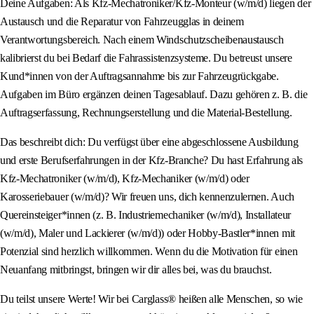
Deine Aufgaben: Als Kfz-Mechatroniker/Kfz-Monteur (w/m/d) liegen der
Austausch und die Reparatur von Fahrzeugglas in deinem
Verantwortungsbereich. Nach einem Windschutzscheibenaustausch
kalibrierst du bei Bedarf die Fahrassistenzsysteme. Du betreust unsere
Kund*innen von der Auftragsannahme bis zur Fahrzeugrückgabe.
Aufgaben im Büro ergänzen deinen Tagesablauf. Dazu gehören z. B. die
Auftragserfassung, Rechnungserstellung und die Material-Bestellung.
Das beschreibt dich: Du verfügst über eine abgeschlossene Ausbildung
und erste Berufserfahrungen in der Kfz-Branche? Du hast Erfahrung als
Kfz-Mechatroniker (w/m/d), Kfz-Mechaniker (w/m/d) oder
Karosseriebauer (w/m/d)? Wir freuen uns, dich kennenzulernen. Auch
Quereinsteiger*innen (z. B. Industriemechaniker (w/m/d), Installateur
(w/m/d), Maler und Lackierer (w/m/d)) oder Hobby-Bastler*innen mit
Potenzial sind herzlich willkommen. Wenn du die Motivation für einen
Neuanfang mitbringst, bringen wir dir alles bei, was du brauchst.
Du teilst unsere Werte! Wir bei Carglass® heißen alle Menschen, so wie