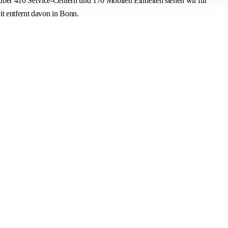
über 410 Service-Centern und 170 Mobilen Einheiten stehen wir für
it entfernt davon in Bonn.