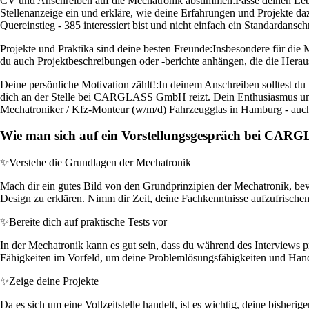
CV und Anschreiben auf die Mechatronik abstimmen:
Passe deinen Le
Stellenanzeige ein und erkläre, wie deine Erfahrungen und Projekte d
Quereinstieg - 385 interessiert bist und nicht einfach ein Standardansch
Projekte und Praktika sind deine besten Freunde:
Insbesondere für die M
du auch Projektbeschreibungen oder -berichte anhängen, die die Heraus
Deine persönliche Motivation zählt!:
In deinem Anschreiben solltest du 
dich an der Stelle bei CARGLASS GmbH reizt. Dein Enthusiasmus und 
Mechatroniker / Kfz-Monteur (w/m/d) Fahrzeugglas in Hamburg - auch 
Wie man sich auf ein Vorstellungsgespräch bei CAR
✨
Verstehe die Grundlagen der Mechatronik
Mach dir ein gutes Bild von den Grundprinzipien der Mechatronik, b
Design zu erklären. Nimm dir Zeit, deine Fachkenntnisse aufzufrische
✨
Bereite dich auf praktische Tests vor
In der Mechatronik kann es gut sein, dass du während des Interviews 
Fähigkeiten im Vorfeld, um deine Problemlösungsfähigkeiten und Handfe
✨
Zeige deine Projekte
Da es sich um eine Vollzeitstelle handelt, ist es wichtig, deine bisherig