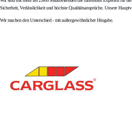
Wir sind mit mehr als 2.800 Mitarbeitenden die führenden Experten für d
Sicherheit, Verlässlichkeit und höchste Qualitätsansprüche. Unsere Haupt
Wir machen den Unterschied - mit außergewöhnlicher Hingabe.