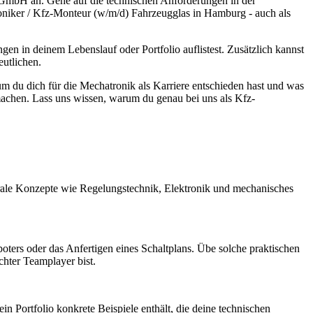
 GmbH an. Gehe auf die technischen Anforderungen in der
roniker / Kfz-Monteur (w/m/d) Fahrzeugglas in Hamburg - auch als
gen in deinem Lebenslauf oder Portfolio auflistest. Zusätzlich kannst
eutlichen.
rum du dich für die Mechatronik als Karriere entschieden hast und was
achen. Lass uns wissen, warum du genau bei uns als Kfz-
rale Konzepte wie Regelungstechnik, Elektronik und mechanisches
oters oder das Anfertigen eines Schaltplans. Übe solche praktischen
chter Teamplayer bist.
dein Portfolio konkrete Beispiele enthält, die deine technischen