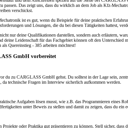
benslauf und dein Anschreiben speziell auf die Stelle bei CARGLASS
azu passen. Das zeigt uns, dass du wirklich an dem Job als Kfz-Mechat
reiben verschickst.
echatronik ist es gut, wenn du Beispiele für deine praktischen Erfahrun
forderungen und Lösungen, die du bei diesen Tätigkeiten hattest, verd
nicht nur deine Qualifikationen darstellen, sondern auch erläutern, wa
deine Leidenschaft für das Fachgebiet können oft den Unterschied m
als Quereinstieg - 385 arbeiten möchtest!
GLASS GmbH vorbereitet
evor du zu CARGLASS GmbH gehst. Du solltest in der Lage sein, zent
n, da technische Fragen im Interview sicherlich aufkommen werden.
praktische Aufgaben lösen musst, wie z.B. das Programmieren eines Rob
rtigkeiten unter Beweis zu stellen und damit zu zeigen, dass du ein e
en Projekte oder Praktika gut präsentieren zu können. Stell sicher, dass 