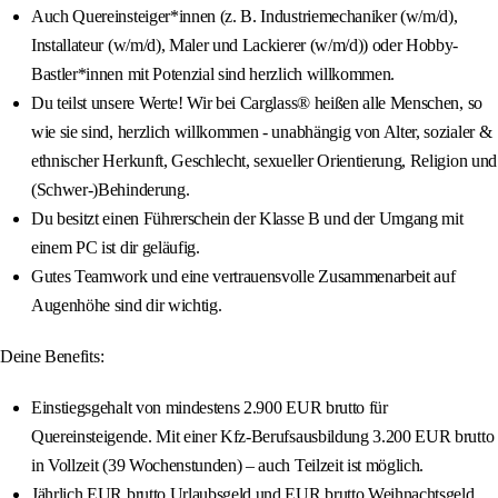
Auch Quereinsteiger*innen (z. B. Industriemechaniker (w/m/d),
Installateur (w/m/d), Maler und Lackierer (w/m/d)) oder Hobby-
Bastler*innen mit Potenzial sind herzlich willkommen.
Du teilst unsere Werte! Wir bei Carglass® heißen alle Menschen, so
wie sie sind, herzlich willkommen - unabhängig von Alter, sozialer &
ethnischer Herkunft, Geschlecht, sexueller Orientierung, Religion und
(Schwer-)Behinderung.
Du besitzt einen Führerschein der Klasse B und der Umgang mit
einem PC ist dir geläufig.
Gutes Teamwork und eine vertrauensvolle Zusammenarbeit auf
Augenhöhe sind dir wichtig.
Deine Benefits:
Einstiegsgehalt von mindestens 2.900 EUR brutto für
Quereinsteigende. Mit einer Kfz-Berufsausbildung 3.200 EUR brutto
in Vollzeit (39 Wochenstunden) – auch Teilzeit ist möglich.
Jährlich EUR brutto Urlaubsgeld und EUR brutto Weihnachtsgeld.